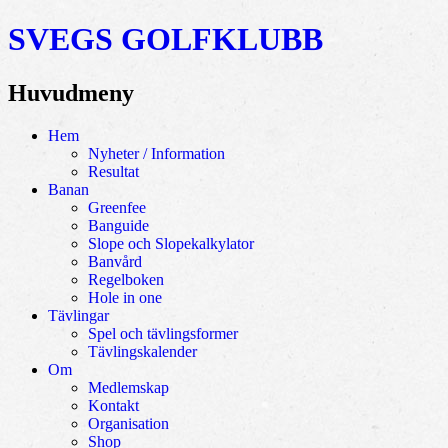
SVEGS GOLFKLUBB
Huvudmeny
Hoppa
Hem
till
Nyheter / Information
innehåll
Resultat
Banan
Greenfee
Banguide
Slope och Slopekalkylator
Banvård
Regelboken
Hole in one
Tävlingar
Spel och tävlingsformer
Tävlingskalender
Om
Medlemskap
Kontakt
Organisation
Shop