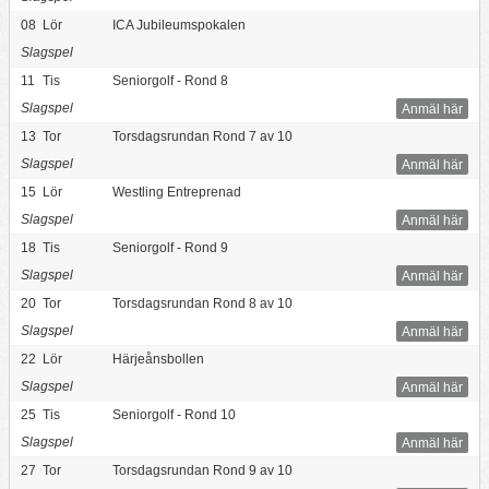
08
Lör
ICA Jubileumspokalen
Slagspel
11
Tis
Seniorgolf - Rond 8
Slagspel
Anmäl här
13
Tor
Torsdagsrundan Rond 7 av 10
Slagspel
Anmäl här
15
Lör
Westling Entreprenad
Slagspel
Anmäl här
18
Tis
Seniorgolf - Rond 9
Slagspel
Anmäl här
20
Tor
Torsdagsrundan Rond 8 av 10
Slagspel
Anmäl här
22
Lör
Härjeånsbollen
Slagspel
Anmäl här
25
Tis
Seniorgolf - Rond 10
Slagspel
Anmäl här
27
Tor
Torsdagsrundan Rond 9 av 10