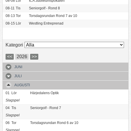
08-08
Lör
ICA Jubileumspokalen
08-11
Tis
Seniorgolf - Rond 8
08-13
Tor
Torsdagsrundan Rond 7 av 10
08-15
Lör
Westling Entreprenad
Kategori
<<
2026
>>
JUNI
JULI
AUGUSTI
01
Lör
Härjedalens Optik
Slagspel
04
Tis
Seniorgolf - Rond 7
Slagspel
06
Tor
Torsdagsrundan Rond 6 av 10
Slagspel