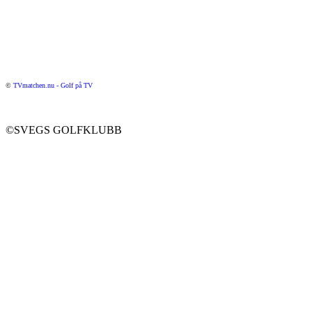
©
TVmatchen.nu - Golf på TV
©SVEGS GOLFKLUBB