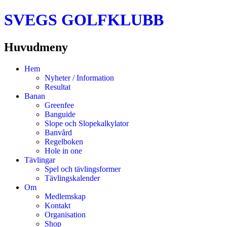
SVEGS GOLFKLUBB
Huvudmeny
Hoppa
Hem
till
Nyheter / Information
innehåll
Resultat
Banan
Greenfee
Banguide
Slope och Slopekalkylator
Banvård
Regelboken
Hole in one
Tävlingar
Spel och tävlingsformer
Tävlingskalender
Om
Medlemskap
Kontakt
Organisation
Shop