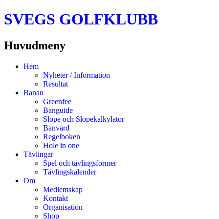
SVEGS GOLFKLUBB
Huvudmeny
Hoppa
Hem
till
Nyheter / Information
innehåll
Resultat
Banan
Greenfee
Banguide
Slope och Slopekalkylator
Banvård
Regelboken
Hole in one
Tävlingar
Spel och tävlingsformer
Tävlingskalender
Om
Medlemskap
Kontakt
Organisation
Shop