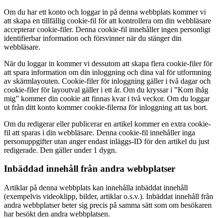
Om du har ett konto och loggar in på denna webbplats kommer vi
att skapa en tillfällig cookie-fil för att kontrollera om din webbläsare
accepterar cookie-filer. Denna cookie-fil innehåller ingen personligt
identifierbar information och försvinner när du stänger din
webbläsare.
När du loggar in kommer vi dessutom att skapa flera cookie-filer för
att spara information om din inloggning och dina val för utformning
av skärmlayouten. Cookie-filer för inloggning gäller i två dagar och
cookie-filer för layoutval gäller i ett år. Om du kryssar i ”Kom ihåg
mig” kommer din cookie att finnas kvar i två veckor. Om du loggar
ut från ditt konto kommer cookie-filerna för inloggning att tas bort.
Om du redigerar eller publicerar en artikel kommer en extra cookie-
fil att sparas i din webbläsare. Denna cookie-fil innehåller inga
personuppgifter utan anger endast inläggs-ID för den artikel du just
redigerade. Den gäller under 1 dygn.
Inbäddad innehåll från andra webbplatser
Artiklar på denna webbplats kan innehålla inbäddat innehåll
(exempelvis videoklipp, bilder, artiklar o.s.v.). Inbäddat innehåll från
andra webbplatser beter sig precis på samma sätt som om besökaren
har besökt den andra webbplatsen.