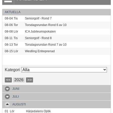
AKTUELLA
08-04
Tis
Seniorgolf - Rond 7
08-06
Tor
Torsdagsrundan Rond 6 av 10
08-08
Lör
ICA Jubileumspokalen
08-11
Tis
Seniorgolf - Rond 8
08-13
Tor
Torsdagsrundan Rond 7 av 10
08-15
Lör
Westling Entreprenad
Kategori
<<
2026
>>
JUNI
JULI
AUGUSTI
01
Lör
Härjedalens Optik