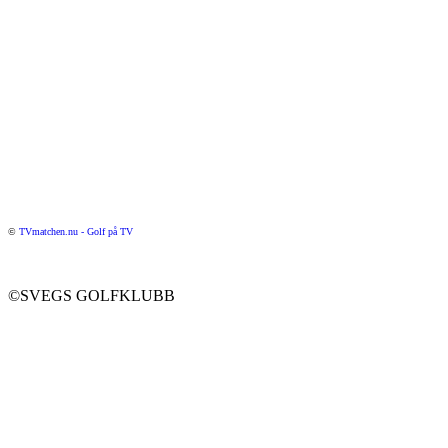
©
TVmatchen.nu - Golf på TV
©SVEGS GOLFKLUBB