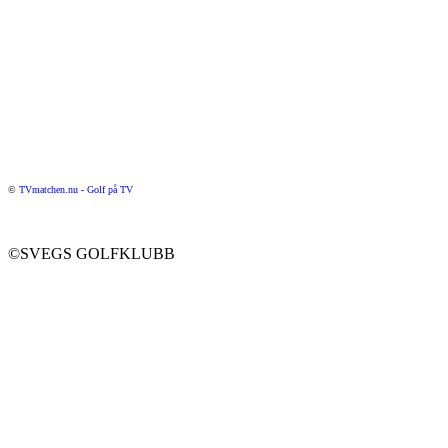
©
TVmatchen.nu - Golf på TV
©SVEGS GOLFKLUBB