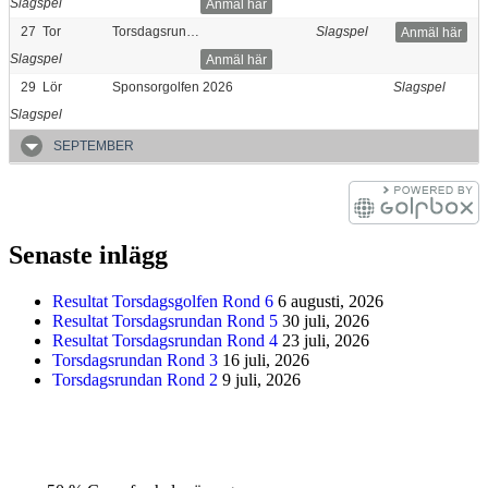
Slagspel
Anmäl här
27
Tor
Torsdagsrundan Rond 9 av 10
Slagspel
Anmäl här
Slagspel
Anmäl här
29
Lör
Sponsorgolfen 2026
Slagspel
Slagspel
SEPTEMBER
Senaste inlägg
Resultat Torsdagsgolfen Rond 6
6 augusti, 2026
Resultat Torsdagsrundan Rond 5
30 juli, 2026
Resultat Torsdagsrundan Rond 4
23 juli, 2026
Torsdagsrundan Rond 3
16 juli, 2026
Torsdagsrundan Rond 2
9 juli, 2026