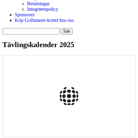
Betalningar
Integritetspolicy
Sponsorer
Köp Golfamore-kortet hos oss
Sök
efter:
Tävlingskalender 2025