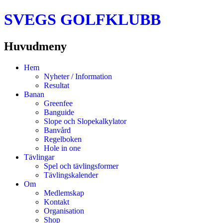
SVEGS GOLFKLUBB
Huvudmeny
Hoppa
Hem
till
Nyheter / Information
innehåll
Resultat
Banan
Greenfee
Banguide
Slope och Slopekalkylator
Banvård
Regelboken
Hole in one
Tävlingar
Spel och tävlingsformer
Tävlingskalender
Om
Medlemskap
Kontakt
Organisation
Shop