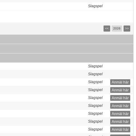
Slagspel
<<
2026
>>
Slagspel
Slagspel
Slagspel
Anmäl här
Slagspel
Anmäl här
Slagspel
Anmäl här
Slagspel
Anmäl här
Slagspel
Anmäl här
Slagspel
Anmäl här
Slagspel
Anmäl här