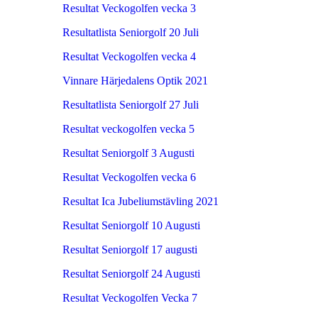
Resultat Veckogolfen vecka 3
Resultatlista Seniorgolf 20 Juli
Resultat Veckogolfen vecka 4
Vinnare Härjedalens Optik 2021
Resultatlista Seniorgolf 27 Juli
Resultat veckogolfen vecka 5
Resultat Seniorgolf 3 Augusti
Resultat Veckogolfen vecka 6
Resultat Ica Jubeliumstävling 2021
Resultat Seniorgolf 10 Augusti
Resultat Seniorgolf 17 augusti
Resultat Seniorgolf 24 Augusti
Resultat Veckogolfen Vecka 7