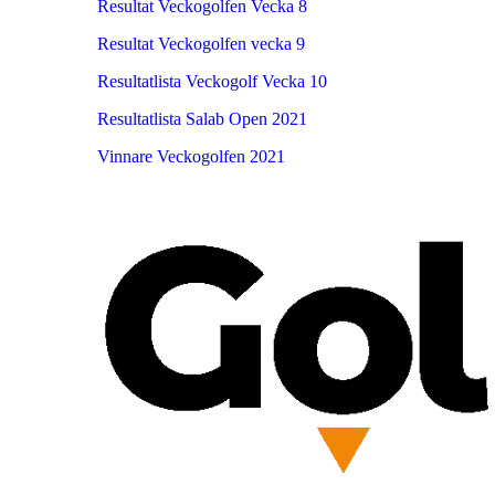
Resultat Veckogolfen Vecka 8
Resultat Veckogolfen vecka 9
Resultatlista Veckogolf Vecka 10
Resultatlista Salab Open 2021
Vinnare Veckogolfen 2021