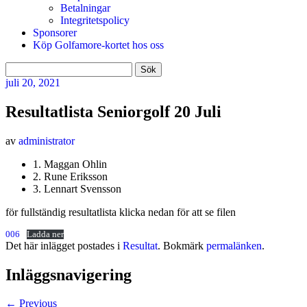
Betalningar
Integritetspolicy
Sponsorer
Köp Golfamore-kortet hos oss
Sök
efter:
juli
20, 2021
Resultatlista Seniorgolf 20 Juli
av
administrator
1. Maggan Ohlin
2. Rune Eriksson
3. Lennart Svensson
för fullständig resultatlista klicka nedan för att se filen
006
Ladda ner
Det här inlägget postades i
Resultat
. Bokmärk
permalänken
.
Inläggsnavigering
←
Previous