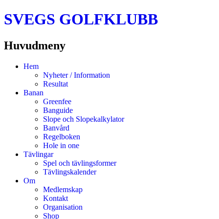
SVEGS GOLFKLUBB
Huvudmeny
Hoppa
Hem
till
Nyheter / Information
innehåll
Resultat
Banan
Greenfee
Banguide
Slope och Slopekalkylator
Banvård
Regelboken
Hole in one
Tävlingar
Spel och tävlingsformer
Tävlingskalender
Om
Medlemskap
Kontakt
Organisation
Shop