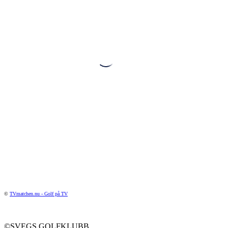
©
TVmatchen.nu - Golf på TV
©SVEGS GOLFKLUBB