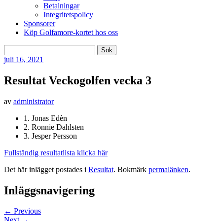
Betalningar
Integritetspolicy
Sponsorer
Köp Golfamore-kortet hos oss
Sök
efter:
juli
16, 2021
Resultat Veckogolfen vecka 3
av
administrator
1. Jonas Edèn
2. Ronnie Dahlsten
3. Jesper Persson
Fullständig resultatlista klicka här
Det här inlägget postades i
Resultat
. Bokmärk
permalänken
.
Inläggsnavigering
←
Previous
Next
→