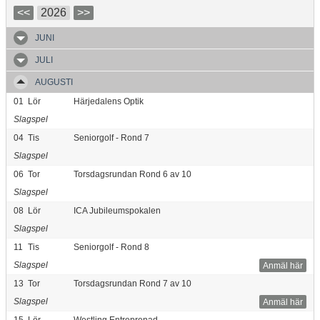
<<
2026
>>
JUNI
JULI
AUGUSTI
01
Lör
Härjedalens Optik
Slagspel
04
Tis
Seniorgolf - Rond 7
Slagspel
06
Tor
Torsdagsrundan Rond 6 av 10
Slagspel
08
Lör
ICA Jubileumspokalen
Slagspel
11
Tis
Seniorgolf - Rond 8
Slagspel
Anmäl här
13
Tor
Torsdagsrundan Rond 7 av 10
Slagspel
Anmäl här
15
Lör
Westling Entreprenad