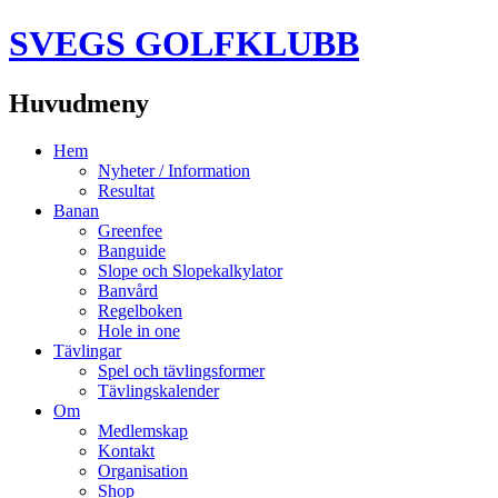
SVEGS GOLFKLUBB
Huvudmeny
Hoppa
Hem
till
Nyheter / Information
innehåll
Resultat
Banan
Greenfee
Banguide
Slope och Slopekalkylator
Banvård
Regelboken
Hole in one
Tävlingar
Spel och tävlingsformer
Tävlingskalender
Om
Medlemskap
Kontakt
Organisation
Shop