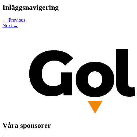
Inläggsnavigering
←
Previous
Next
→
Våra sponsorer