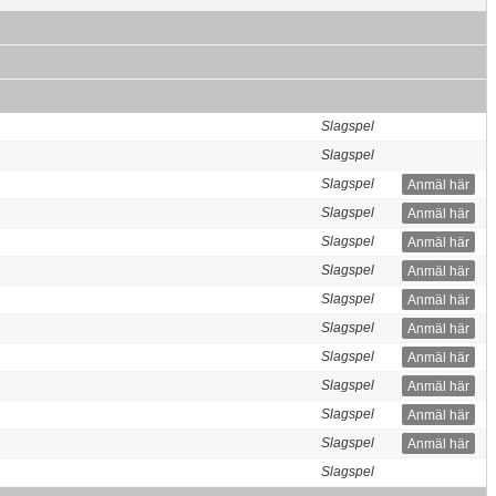
Slagspel
Slagspel
Slagspel
Anmäl här
Slagspel
Anmäl här
Slagspel
Anmäl här
Slagspel
Anmäl här
Slagspel
Anmäl här
Slagspel
Anmäl här
Slagspel
Anmäl här
Slagspel
Anmäl här
Slagspel
Anmäl här
Slagspel
Anmäl här
Slagspel