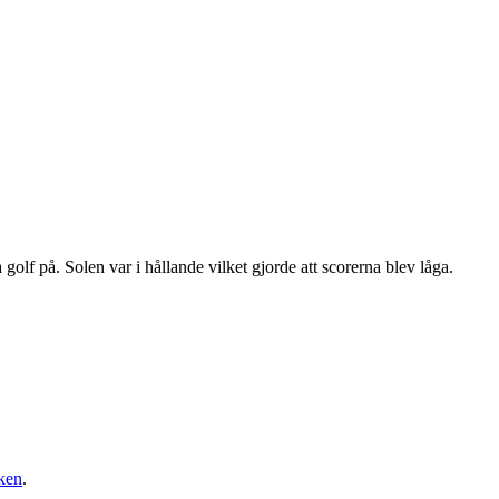
olf på. Solen var i hållande vilket gjorde att scorerna blev låga.
ken
.