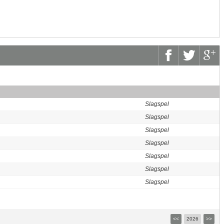
Slagspel
Slagspel
Slagspel
Slagspel
Slagspel
Slagspel
Slagspel
<<
2026
>>