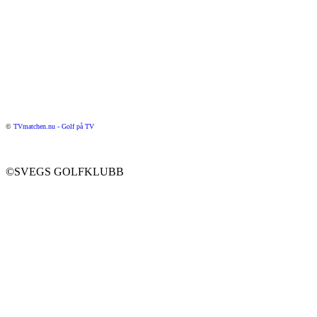
©
TVmatchen.nu - Golf på TV
©SVEGS GOLFKLUBB