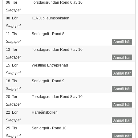
06
Tor
Torsdagsrundan Rond 6 av 10
Slagspel
08
Lör
ICA Jubileumspokalen
Slagspel
11
Tis
Seniorgolf - Rond 8
Slagspel
Anmäl här
13
Tor
Torsdagsrundan Rond 7 av 10
Slagspel
Anmäl här
15
Lör
Westling Entreprenad
Slagspel
Anmäl här
18
Tis
Seniorgolf - Rond 9
Slagspel
Anmäl här
20
Tor
Torsdagsrundan Rond 8 av 10
Slagspel
Anmäl här
22
Lör
Härjeånsbollen
Slagspel
Anmäl här
25
Tis
Seniorgolf - Rond 10
Slagspel
Anmäl här