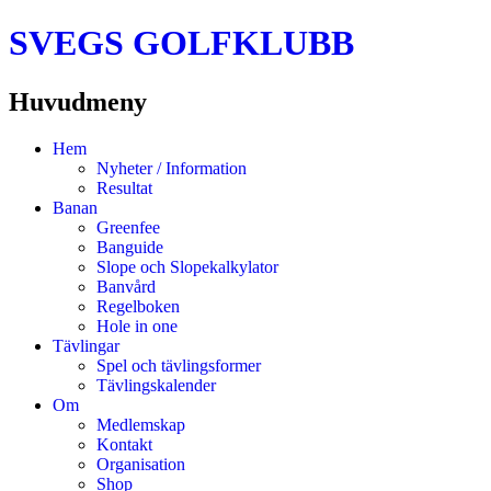
SVEGS GOLFKLUBB
Huvudmeny
Hoppa
Hem
till
Nyheter / Information
innehåll
Resultat
Banan
Greenfee
Banguide
Slope och Slopekalkylator
Banvård
Regelboken
Hole in one
Tävlingar
Spel och tävlingsformer
Tävlingskalender
Om
Medlemskap
Kontakt
Organisation
Shop