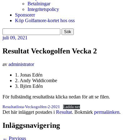
Betalningar
Integritetspolicy
Sponsorer
Köp Golfamore-kortet hos oss
Sök
efter:
juli
09, 2021
Resultat Veckogolfen Vecka 2
av
administrator
1. Jonas Edén
2. Andy Widdicombe
3. Björn Edén
För fullständig resultatlista klicka nedan för att se filen.
Resultatlista-Veckogolfen-2-2021
Ladda ner
Det här inlägget postades i
Resultat
. Bokmärk
permalänken
.
Inläggsnavigering
←
Previous