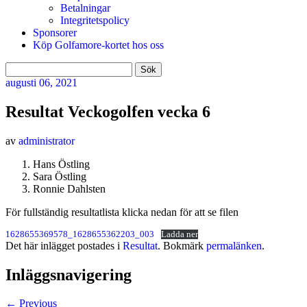
Betalningar
Integritetspolicy
Sponsorer
Köp Golfamore-kortet hos oss
Sök
efter:
augusti
06, 2021
Resultat Veckogolfen vecka 6
av
administrator
Hans Östling
Sara Östling
Ronnie Dahlsten
För fullständig resultatlista klicka nedan för att se filen
1628655369578_1628655362203_003
Ladda ner
Det här inlägget postades i
Resultat
. Bokmärk
permalänken
.
Inläggsnavigering
←
Previous