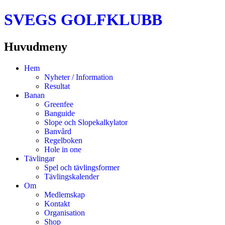
SVEGS GOLFKLUBB
Huvudmeny
Hoppa
Hem
till
Nyheter / Information
innehåll
Resultat
Banan
Greenfee
Banguide
Slope och Slopekalkylator
Banvård
Regelboken
Hole in one
Tävlingar
Spel och tävlingsformer
Tävlingskalender
Om
Medlemskap
Kontakt
Organisation
Shop