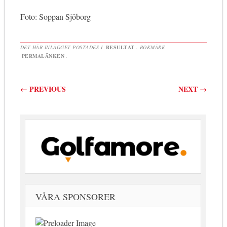
Foto: Soppan Sjöborg
DET HÄR INLÄGGET POSTADES I
RESULTAT
. BOKMÄRK
PERMALÄNKEN
.
Inläggsnavigering
←
PREVIOUS
NEXT
→
VÅRA SPONSORER