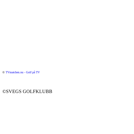
©
TVmatchen.nu - Golf på TV
©SVEGS GOLFKLUBB