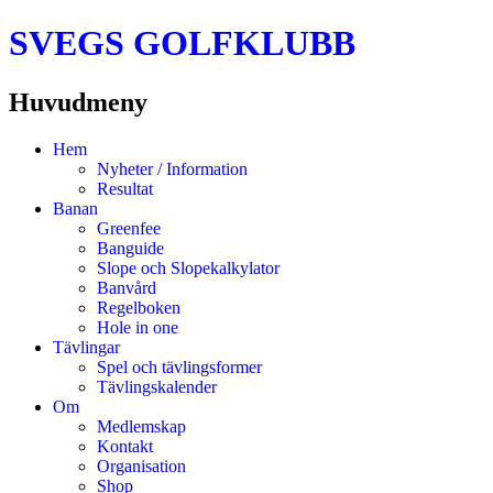
SVEGS GOLFKLUBB
Huvudmeny
Hoppa
Hem
till
Nyheter / Information
innehåll
Resultat
Banan
Greenfee
Banguide
Slope och Slopekalkylator
Banvård
Regelboken
Hole in one
Tävlingar
Spel och tävlingsformer
Tävlingskalender
Om
Medlemskap
Kontakt
Organisation
Shop