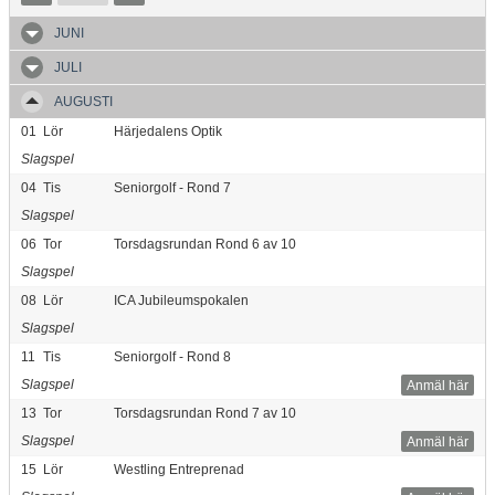
JUNI
JULI
AUGUSTI
01
Lör
Härjedalens Optik
Slagspel
04
Tis
Seniorgolf - Rond 7
Slagspel
06
Tor
Torsdagsrundan Rond 6 av 10
Slagspel
08
Lör
ICA Jubileumspokalen
Slagspel
11
Tis
Seniorgolf - Rond 8
Slagspel
Anmäl här
13
Tor
Torsdagsrundan Rond 7 av 10
Slagspel
Anmäl här
15
Lör
Westling Entreprenad