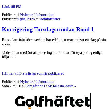
Länk till PM
Publicerat i
Nyheter / Information
|
Publicerat
9 juli, 2026
av
administrator
Korrigering Torsdagsrundan Rond 1
En spelare från förra veckan har erkänt att man missat ett slag på sin
score.
så detta har medfört att placeringar 4,5,6 har fått nya poäng enligt
följande.
Här har vi första listan som är publicerad
Publicerat i
Nyheter / Information
|
Sida 2 av 103
‹ Föregående
1
2
3
4
5
6
Nästa ›
Sista »