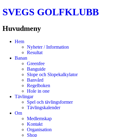
SVEGS GOLFKLUBB
Huvudmeny
Hoppa
Hem
till
Nyheter / Information
innehåll
Resultat
Banan
Greenfee
Banguide
Slope och Slopekalkylator
Banvård
Regelboken
Hole in one
Tävlingar
Spel och tävlingsformer
Tävlingskalender
Om
Medlemskap
Kontakt
Organisation
Shop