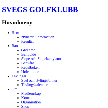
SVEGS GOLFKLUBB
Huvudmeny
Hoppa
Hem
till
Nyheter / Information
innehåll
Resultat
Banan
Greenfee
Banguide
Slope och Slopekalkylator
Banvård
Regelboken
Hole in one
Tävlingar
Spel och tävlingsformer
Tävlingskalender
Om
Medlemskap
Kontakt
Organisation
Shop