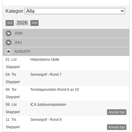
Kategori
<<
2026
>>
JUNI
JULI
AUGUSTI
01
Lör
Härjedalens Optik
Slagspel
04
Tis
Seniorgolf - Rond 7
Slagspel
06
Tor
Torsdagsrundan Rond 6 av 10
Slagspel
08
Lör
ICA Jubileumspokalen
Slagspel
Anmäl här
11
Tis
Seniorgolf - Rond 8
Slagspel
Anmäl här