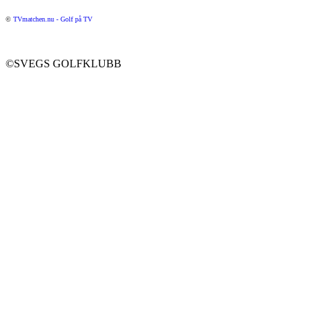
©
TVmatchen.nu - Golf på TV
©SVEGS GOLFKLUBB