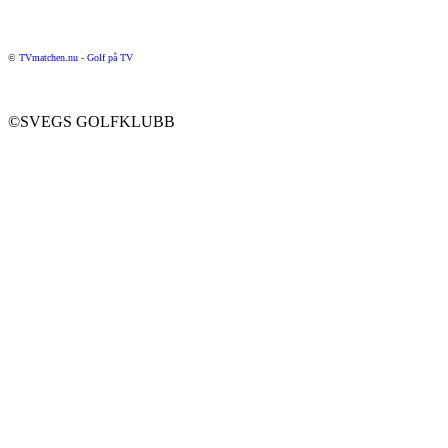
©
TVmatchen.nu - Golf på TV
©SVEGS GOLFKLUBB