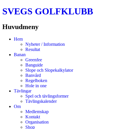
SVEGS GOLFKLUBB
Huvudmeny
Hoppa
Hem
till
Nyheter / Information
innehåll
Resultat
Banan
Greenfee
Banguide
Slope och Slopekalkylator
Banvård
Regelboken
Hole in one
Tävlingar
Spel och tävlingsformer
Tävlingskalender
Om
Medlemskap
Kontakt
Organisation
Shop