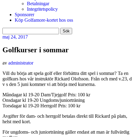
Betalningar
Integritetspolicy
Sponsorer
Köp Golfamore-kortet hos oss
Sök
efter:
maj
24, 2017
Golfkurser i sommar
av
administrator
Vill du börja att spela golf eller förbättra ditt spel i sommar? Ta en
golfkurs hos vår instruktör Rickard Olofsson. Från och med v.23, d
v s den 5 juni kommer vi att börja med kurserna.
Måndagar kl 19-20 Dam/Tjejgolf Pris: 100 kr
Onsdagar kl 19-20 Ungdoms/juniorträning
Torsdagar kl 19-20 Herrgolf Pris: 100 kr
Avgifter för dam- och herrgolf betalas direkt till Rickard på plats,
helst med kort.
För ungdoms- och juniorträning gäller endast att man är fullvärdig