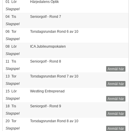
01
Lör
Härjedalens Optik
Slagspel
04
Tis
Seniorgolf - Rond 7
Slagspel
06
Tor
Torsdagsrundan Rond 6 av 10
Slagspel
08
Lör
ICA Jubileumspokalen
Slagspel
11
Tis
Seniorgolf - Rond 8
Slagspel
Anmäl här
13
Tor
Torsdagsrundan Rond 7 av 10
Slagspel
Anmäl här
15
Lör
Westling Entreprenad
Slagspel
Anmäl här
18
Tis
Seniorgolf - Rond 9
Slagspel
Anmäl här
20
Tor
Torsdagsrundan Rond 8 av 10
Slagspel
Anmäl här