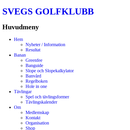
SVEGS GOLFKLUBB
Huvudmeny
Hoppa
Hem
till
Nyheter / Information
innehåll
Resultat
Banan
Greenfee
Banguide
Slope och Slopekalkylator
Banvård
Regelboken
Hole in one
Tävlingar
Spel och tävlingsformer
Tävlingskalender
Om
Medlemskap
Kontakt
Organisation
Shop