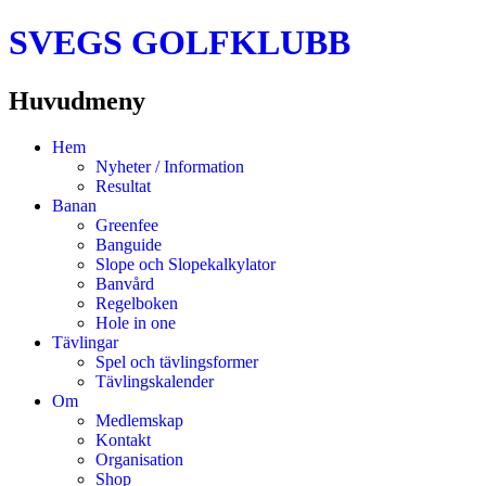
SVEGS GOLFKLUBB
Huvudmeny
Hoppa
Hem
till
Nyheter / Information
innehåll
Resultat
Banan
Greenfee
Banguide
Slope och Slopekalkylator
Banvård
Regelboken
Hole in one
Tävlingar
Spel och tävlingsformer
Tävlingskalender
Om
Medlemskap
Kontakt
Organisation
Shop