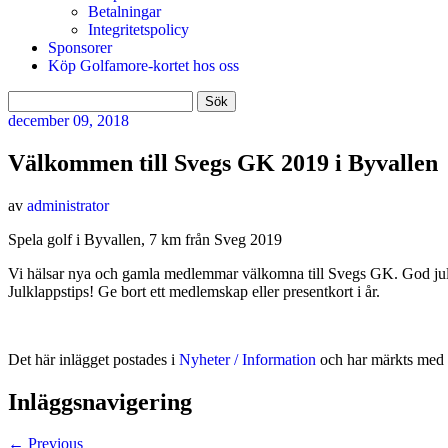
Betalningar
Integritetspolicy
Sponsorer
Köp Golfamore-kortet hos oss
Sök
efter:
december
09, 2018
Välkommen till Svegs GK 2019 i Byvallen
av
administrator
Spela golf i Byvallen, 7 km från Sveg 2019
Vi hälsar nya och gamla medlemmar välkomna till Svegs GK. God jul oc
Julklappstips! Ge bort ett medlemskap eller presentkort i år.
Det här inlägget postades i
Nyheter / Information
och har märkts med 
Inläggsnavigering
←
Previous