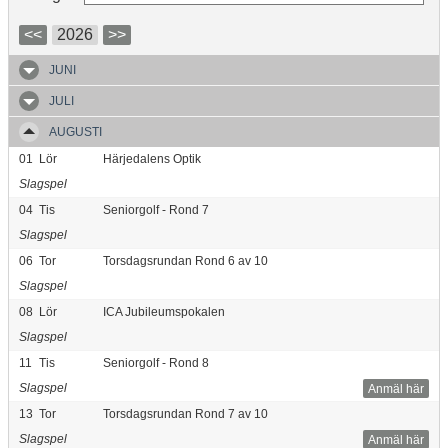
<<
2026
>>
JUNI
JULI
AUGUSTI
01
Lör
Härjedalens Optik
Slagspel
04
Tis
Seniorgolf - Rond 7
Slagspel
06
Tor
Torsdagsrundan Rond 6 av 10
Slagspel
08
Lör
ICA Jubileumspokalen
Slagspel
11
Tis
Seniorgolf - Rond 8
Slagspel
Anmäl här
13
Tor
Torsdagsrundan Rond 7 av 10
Slagspel
Anmäl här