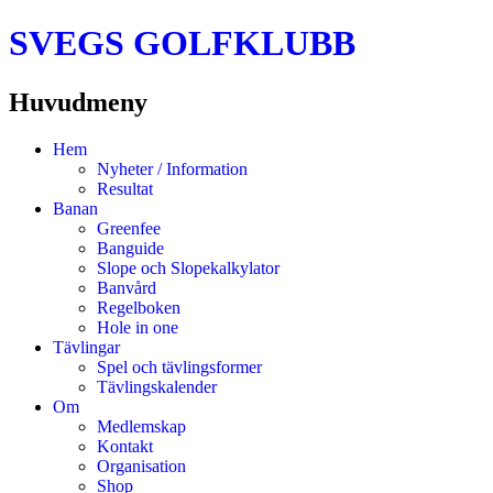
SVEGS GOLFKLUBB
Huvudmeny
Hoppa
Hem
till
Nyheter / Information
innehåll
Resultat
Banan
Greenfee
Banguide
Slope och Slopekalkylator
Banvård
Regelboken
Hole in one
Tävlingar
Spel och tävlingsformer
Tävlingskalender
Om
Medlemskap
Kontakt
Organisation
Shop