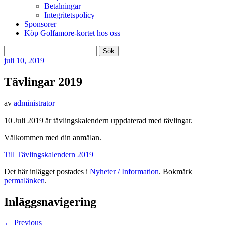
Betalningar
Integritetspolicy
Sponsorer
Köp Golfamore-kortet hos oss
Sök
efter:
juli
10, 2019
Tävlingar 2019
av
administrator
10 Juli 2019 är tävlingskalendern uppdaterad med tävlingar.
Välkommen med din anmälan.
Till Tävlingskalendern 2019
Det här inlägget postades i
Nyheter / Information
. Bokmärk
permalänken
.
Inläggsnavigering
←
Previous