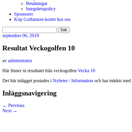
Betalningar
Integritetspolicy
Sponsorer
Köp Golfamore-kortet hos oss
Sök
efter:
september
06, 2019
Resultat Veckogolfen 10
av
administrator
Här finner ni resultatet från veckogolfen
Vecka 10
Det här inlägget postades i
Nyheter / Information
och har märkts med 
Inläggsnavigering
←
Previous
Next
→