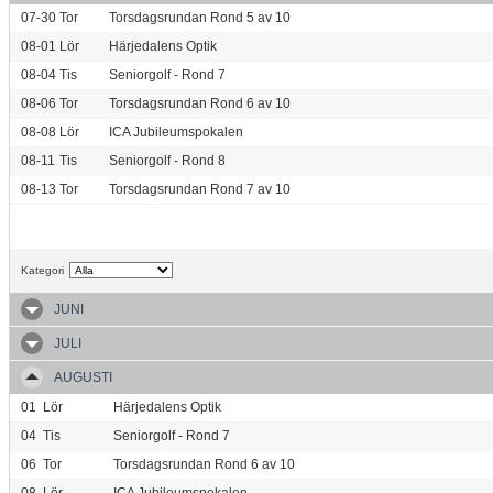
07-30
Tor
Torsdagsrundan Rond 5 av 10
08-01
Lör
Härjedalens Optik
08-04
Tis
Seniorgolf - Rond 7
08-06
Tor
Torsdagsrundan Rond 6 av 10
08-08
Lör
ICA Jubileumspokalen
08-11
Tis
Seniorgolf - Rond 8
08-13
Tor
Torsdagsrundan Rond 7 av 10
Kategori
JUNI
JULI
AUGUSTI
01
Lör
Härjedalens Optik
04
Tis
Seniorgolf - Rond 7
06
Tor
Torsdagsrundan Rond 6 av 10
08
Lör
ICA Jubileumspokalen