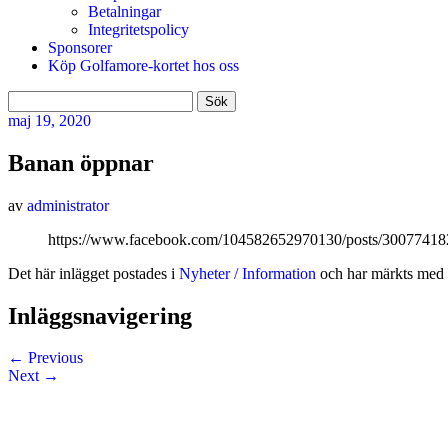
Betalningar
Integritetspolicy
Sponsorer
Köp Golfamore-kortet hos oss
Sök
efter:
maj
19, 2020
Banan öppnar
av
administrator
https://www.facebook.com/104582652970130/posts/3007741
Det här inlägget postades i
Nyheter / Information
och har märkts med 
Inläggsnavigering
←
Previous
Next
→