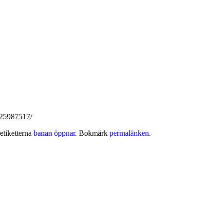
825987517/
etiketterna
banan öppnar
. Bokmärk
permalänken
.