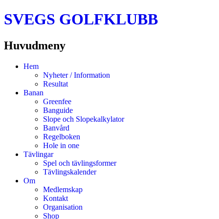
SVEGS GOLFKLUBB
Huvudmeny
Hoppa
Hem
till
Nyheter / Information
innehåll
Resultat
Banan
Greenfee
Banguide
Slope och Slopekalkylator
Banvård
Regelboken
Hole in one
Tävlingar
Spel och tävlingsformer
Tävlingskalender
Om
Medlemskap
Kontakt
Organisation
Shop