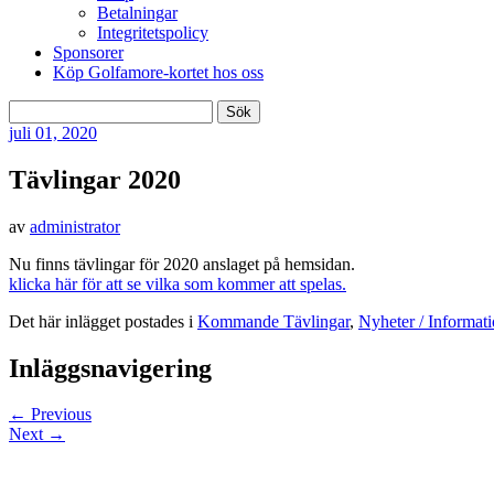
Betalningar
Integritetspolicy
Sponsorer
Köp Golfamore-kortet hos oss
Sök
efter:
juli
01, 2020
Tävlingar 2020
av
administrator
Nu finns tävlingar för 2020 anslaget på hemsidan.
klicka här för att se vilka som kommer att spelas.
Det här inlägget postades i
Kommande Tävlingar
,
Nyheter / Informat
Inläggsnavigering
←
Previous
Next
→