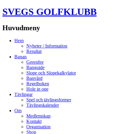
SVEGS GOLFKLUBB
Huvudmeny
Hoppa
Hem
till
Nyheter / Information
innehåll
Resultat
Banan
Greenfee
Banguide
Slope och Slopekalkylator
Banvård
Regelboken
Hole in one
Tävlingar
Spel och tävlingsformer
Tävlingskalender
Om
Medlemskap
Kontakt
Organisation
Shop