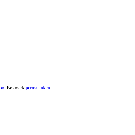
ion
. Bokmärk
permalänken
.