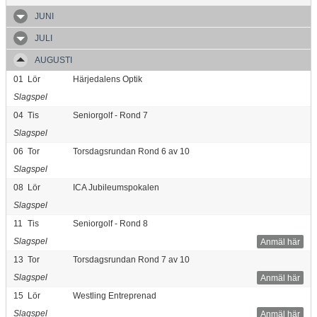
JUNI
JULI
AUGUSTI
01
Lör
Härjedalens Optik
Slagspel
04
Tis
Seniorgolf - Rond 7
Slagspel
06
Tor
Torsdagsrundan Rond 6 av 10
Slagspel
08
Lör
ICA Jubileumspokalen
Slagspel
11
Tis
Seniorgolf - Rond 8
Slagspel
Anmäl här
13
Tor
Torsdagsrundan Rond 7 av 10
Slagspel
Anmäl här
15
Lör
Westling Entreprenad
Slagspel
Anmäl här