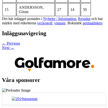
ANDERSSON,
15
27
14
50
Göran
Det här inlägget postades i
Nyheter / Information
,
Resultat
och har
märkts med etiketterna
veckogolf
,
vinnare
. Bokmärk
permalänken
.
Inläggsnavigering
←
Previous
Next
→
Våra sponsorer