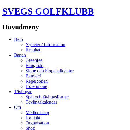
SVEGS GOLFKLUBB
Huvudmeny
Hoppa
Hem
till
Nyheter / Information
innehåll
Resultat
Banan
Greenfee
Banguide
Slope och Slopekalkylator
Banvård
Regelboken
Hole in one
Tävlingar
Spel och tävlingsformer
Tävlingskalender
Om
Medlemskap
Kontakt
Organisation
Shop