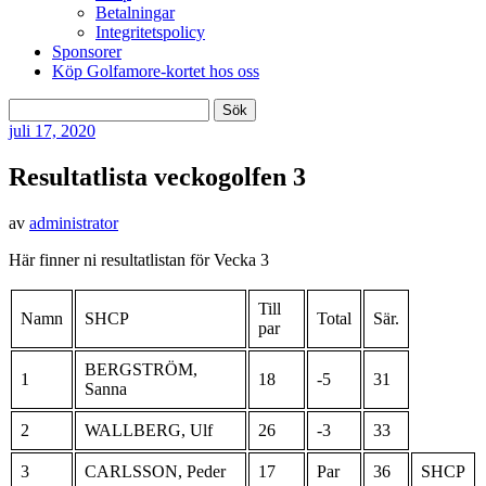
Betalningar
Integritetspolicy
Sponsorer
Köp Golfamore-kortet hos oss
Sök
efter:
juli
17, 2020
Resultatlista veckogolfen 3
av
administrator
Här finner ni resultatlistan för Vecka 3
Till
Namn
SHCP
Total
Sär.
par
BERGSTRÖM,
1
18
-5
31
Sanna
2
WALLBERG, Ulf
26
-3
33
3
CARLSSON, Peder
17
Par
36
SHCP