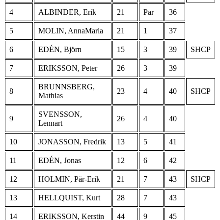
4
ALBINDER, Erik
21
Par
36
5
MOLIN, AnnaMaria
21
1
37
6
EDÉN, Björn
15
3
39
SHCP
7
ERIKSSON, Peter
26
3
39
BRUNNSBERG,
8
23
4
40
SHCP
Mathias
SVENSSON,
9
26
4
40
Lennart
10
JONASSON, Fredrik
13
5
41
11
EDÉN, Jonas
12
6
42
12
HOLMIN, Pär-Erik
21
7
43
SHCP
13
HELLQUIST, Kurt
28
7
43
14
ERIKSSON, Kerstin
44
9
45