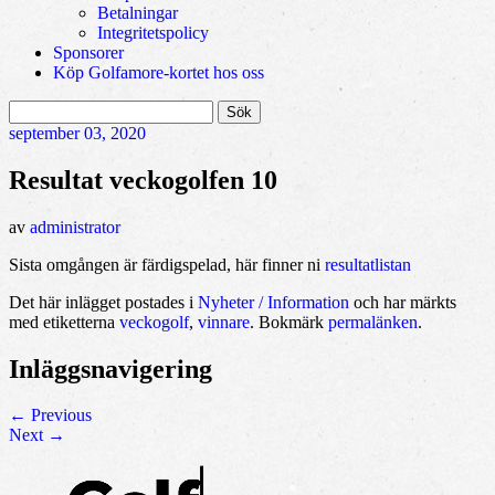
Betalningar
Integritetspolicy
Sponsorer
Köp Golfamore-kortet hos oss
Sök
efter:
september
03, 2020
Resultat veckogolfen 10
av
administrator
Sista omgången är färdigspelad, här finner ni
resultatlistan
Det här inlägget postades i
Nyheter / Information
och har märkts
med etiketterna
veckogolf
,
vinnare
. Bokmärk
permalänken
.
Inläggsnavigering
←
Previous
Next
→