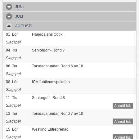
JUNI
JULI
AUGUSTI
01
Lör
Härjedalens Optik
Slagspel
04
Tis
Seniorgolf - Rond 7
Slagspel
06
Tor
Torsdagsrundan Rond 6 av 10
Slagspel
08
Lör
ICA Jubileumspokalen
Slagspel
11
Tis
Seniorgolf - Rond 8
Slagspel
Anmäl här
13
Tor
Torsdagsrundan Rond 7 av 10
Slagspel
Anmäl här
15
Lör
Westling Entreprenad
Slagspel
Anmäl här