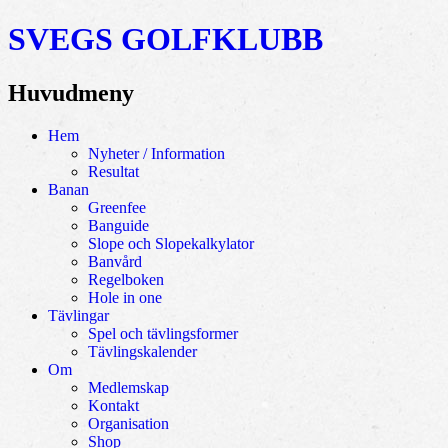
SVEGS GOLFKLUBB
Huvudmeny
Hoppa
Hem
till
Nyheter / Information
innehåll
Resultat
Banan
Greenfee
Banguide
Slope och Slopekalkylator
Banvård
Regelboken
Hole in one
Tävlingar
Spel och tävlingsformer
Tävlingskalender
Om
Medlemskap
Kontakt
Organisation
Shop