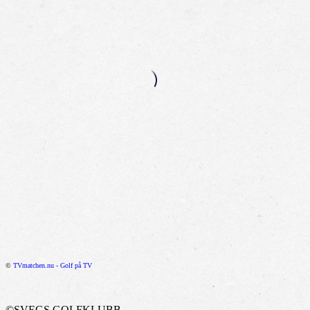
©
TVmatchen.nu - Golf på TV
©SVEGS GOLFKLUBB