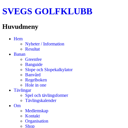
SVEGS GOLFKLUBB
Huvudmeny
Hoppa
Hem
till
Nyheter / Information
innehåll
Resultat
Banan
Greenfee
Banguide
Slope och Slopekalkylator
Banvård
Regelboken
Hole in one
Tävlingar
Spel och tävlingsformer
Tävlingskalender
Om
Medlemskap
Kontakt
Organisation
Shop