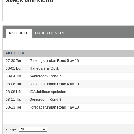
Svegs Golfklubb
KALENDER
ORDER OF MERIT
AKTUELLA
07-30
Tor
Torsdagsrundan Rond 5 av 10
08-01
Lör
Härjedalens Optik
08-04
Tis
Seniorgolf - Rond 7
08-06
Tor
Torsdagsrundan Rond 6 av 10
08-08
Lör
ICA Jubileumspokalen
08-11
Tis
Seniorgolf - Rond 8
08-13
Tor
Torsdagsrundan Rond 7 av 10
Kategori