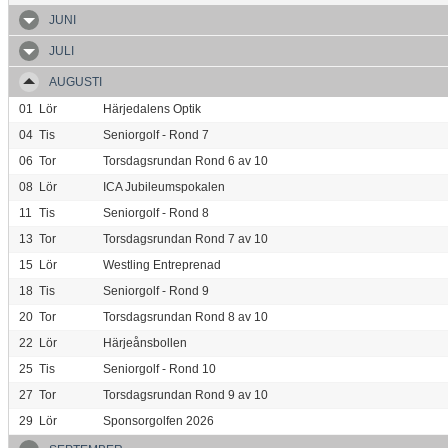
JUNI
JULI
AUGUSTI
01
Lör
Härjedalens Optik
04
Tis
Seniorgolf - Rond 7
06
Tor
Torsdagsrundan Rond 6 av 10
08
Lör
ICA Jubileumspokalen
11
Tis
Seniorgolf - Rond 8
13
Tor
Torsdagsrundan Rond 7 av 10
15
Lör
Westling Entreprenad
18
Tis
Seniorgolf - Rond 9
20
Tor
Torsdagsrundan Rond 8 av 10
22
Lör
Härjeånsbollen
25
Tis
Seniorgolf - Rond 10
27
Tor
Torsdagsrundan Rond 9 av 10
29
Lör
Sponsorgolfen 2026