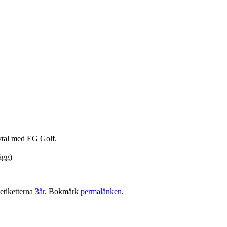
avtal med EG Golf.
ägg)
etiketterna
3år
. Bokmärk
permalänken
.