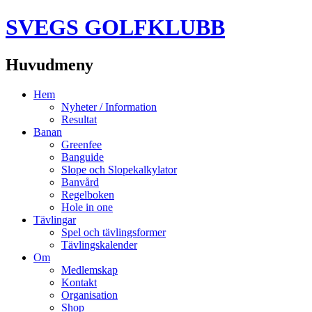
SVEGS GOLFKLUBB
Huvudmeny
Hoppa
Hem
till
Nyheter / Information
innehåll
Resultat
Banan
Greenfee
Banguide
Slope och Slopekalkylator
Banvård
Regelboken
Hole in one
Tävlingar
Spel och tävlingsformer
Tävlingskalender
Om
Medlemskap
Kontakt
Organisation
Shop