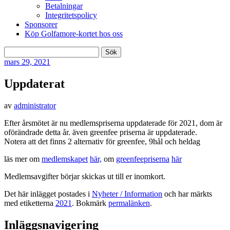
Betalningar
Integritetspolicy
Sponsorer
Köp Golfamore-kortet hos oss
Sök
efter:
mars
29, 2021
Uppdaterat
av
administrator
Efter årsmötet är nu medlemspriserna uppdaterade för 2021, dom är
oförändrade detta år. även greenfee priserna är uppdaterade.
Notera att det finns 2 alternativ för greenfee, 9hål och heldag
läs mer om
medlemskapet
här,
om
greenfeepriserna
här
Medlemsavgifter börjar skickas ut till er inomkort.
Det här inlägget postades i
Nyheter / Information
och har märkts
med etiketterna
2021
. Bokmärk
permalänken
.
Inläggsnavigering