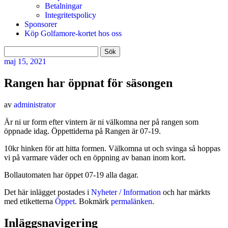
Betalningar
Integritetspolicy
Sponsorer
Köp Golfamore-kortet hos oss
Sök
efter:
maj
15, 2021
Rangen har öppnat för säsongen
av
administrator
Är ni ur form efter vintern är ni välkomna ner på rangen som
öppnade idag. Öppettiderna på Rangen är 07-19.
10kr hinken för att hitta formen. Välkomna ut och svinga så hoppas
vi på varmare väder och en öppning av banan inom kort.
Bollautomaten har öppet 07-19 alla dagar.
Det här inlägget postades i
Nyheter / Information
och har märkts
med etiketterna
Öppet
. Bokmärk
permalänken
.
Inläggsnavigering