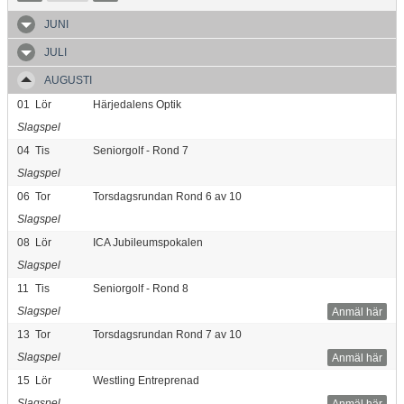
JUNI
JULI
AUGUSTI
01
Lör
Härjedalens Optik
Slagspel
04
Tis
Seniorgolf - Rond 7
Slagspel
06
Tor
Torsdagsrundan Rond 6 av 10
Slagspel
08
Lör
ICA Jubileumspokalen
Slagspel
11
Tis
Seniorgolf - Rond 8
Slagspel
Anmäl här
13
Tor
Torsdagsrundan Rond 7 av 10
Slagspel
Anmäl här
15
Lör
Westling Entreprenad
Slagspel
Anmäl här