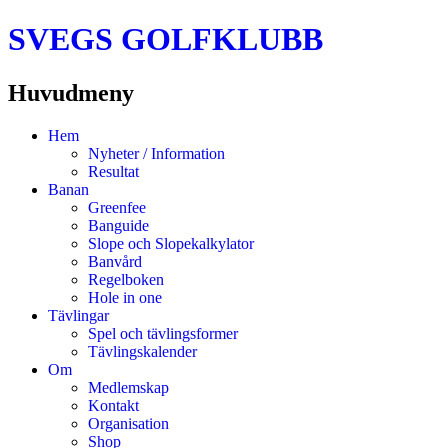
SVEGS GOLFKLUBB
Huvudmeny
Hoppa
Hem
till
Nyheter / Information
innehåll
Resultat
Banan
Greenfee
Banguide
Slope och Slopekalkylator
Banvård
Regelboken
Hole in one
Tävlingar
Spel och tävlingsformer
Tävlingskalender
Om
Medlemskap
Kontakt
Organisation
Shop