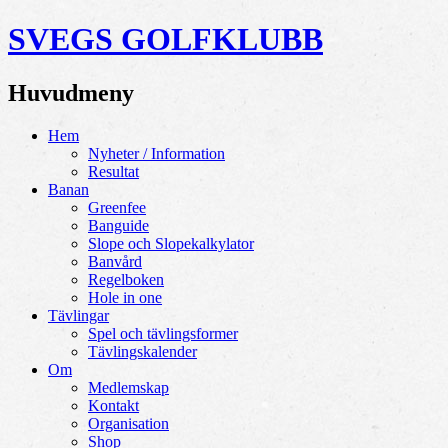
SVEGS GOLFKLUBB
Huvudmeny
Hoppa
Hem
till
Nyheter / Information
innehåll
Resultat
Banan
Greenfee
Banguide
Slope och Slopekalkylator
Banvård
Regelboken
Hole in one
Tävlingar
Spel och tävlingsformer
Tävlingskalender
Om
Medlemskap
Kontakt
Organisation
Shop