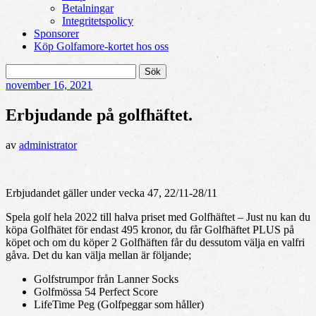
Betalningar
Integritetspolicy
Sponsorer
Köp Golfamore-kortet hos oss
Sök
efter:
november
16, 2021
Erbjudande på golfhäftet.
av
administrator
Erbjudandet gäller under vecka 47, 22/11-28/11
Spela golf hela 2022 till halva priset med Golfhäftet – Just nu kan du
köpa Golfhätet för endast 495 kronor, du får Golfhäftet PLUS på
köpet och om du köper 2 Golfhäften får du dessutom välja en valfri
gåva. Det du kan välja mellan är följande;
Golfstrumpor från Lanner Socks
Golfmössa 54 Perfect Score
LifeTime Peg (Golfpeggar som håller)