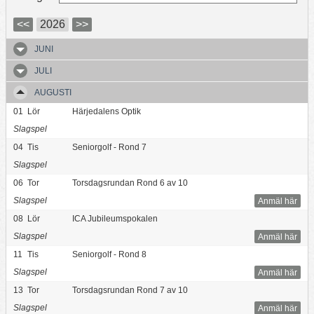
<<
2026
>>
JUNI
JULI
AUGUSTI
01
Lör
Härjedalens Optik
Slagspel
04
Tis
Seniorgolf - Rond 7
Slagspel
06
Tor
Torsdagsrundan Rond 6 av 10
Slagspel
Anmäl här
08
Lör
ICA Jubileumspokalen
Slagspel
Anmäl här
11
Tis
Seniorgolf - Rond 8
Slagspel
Anmäl här
13
Tor
Torsdagsrundan Rond 7 av 10
Slagspel
Anmäl här