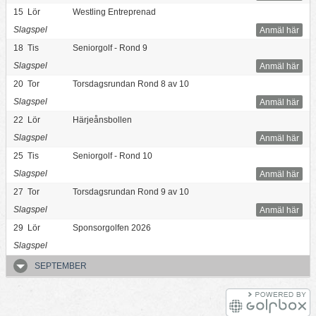
15
Lör
Westling Entreprenad
Slagspel
Anmäl här
18
Tis
Seniorgolf - Rond 9
Slagspel
Anmäl här
20
Tor
Torsdagsrundan Rond 8 av 10
Slagspel
Anmäl här
22
Lör
Härjeånsbollen
Slagspel
Anmäl här
25
Tis
Seniorgolf - Rond 10
Slagspel
Anmäl här
27
Tor
Torsdagsrundan Rond 9 av 10
Slagspel
Anmäl här
29
Lör
Sponsorgolfen 2026
Slagspel
SEPTEMBER