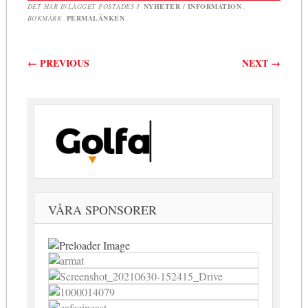
DET HÄR INLÄGGET POSTADES I
NYHETER / INFORMATION
.
BOKMÄRK
PERMALÄNKEN
.
Inläggsnavigering
←
PREVIOUS
NEXT
→
VÅRA SPONSORER