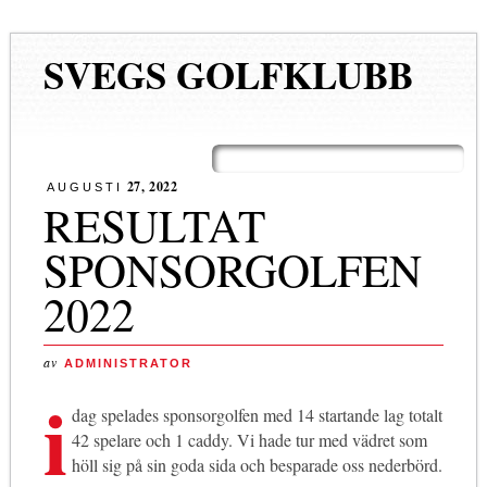
SVEGS GOLFKLUBB
Huvudmeny
Hoppa
till
27, 2022
AUGUSTI
innehåll
RESULTAT
SPONSORGOLFEN
2022
av
ADMINISTRATOR
i
dag spelades sponsorgolfen med 14 startande lag totalt
42 spelare och 1 caddy. Vi hade tur med vädret som
höll sig på sin goda sida och besparade oss nederbörd.