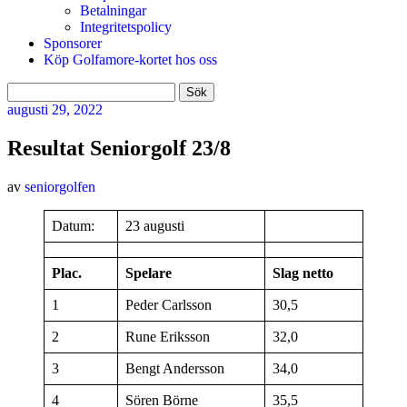
Betalningar
Integritetspolicy
Sponsorer
Köp Golfamore-kortet hos oss
Sök
efter:
augusti
29, 2022
Resultat Seniorgolf 23/8
av
seniorgolfen
Datum:
23 augusti
Plac.
Spelare
Slag netto
1
Peder Carlsson
30,5
2
Rune Eriksson
32,0
3
Bengt Andersson
34,0
4
Sören Börne
35,5