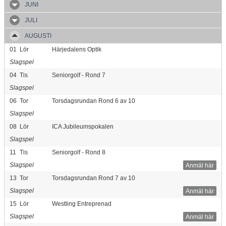
JUNI
JULI
AUGUSTI
01
Lör
Härjedalens Optik
Slagspel
04
Tis
Seniorgolf - Rond 7
Slagspel
06
Tor
Torsdagsrundan Rond 6 av 10
Slagspel
08
Lör
ICA Jubileumspokalen
Slagspel
11
Tis
Seniorgolf - Rond 8
Slagspel
Anmäl här
13
Tor
Torsdagsrundan Rond 7 av 10
Slagspel
Anmäl här
15
Lör
Westling Entreprenad
Slagspel
Anmäl här