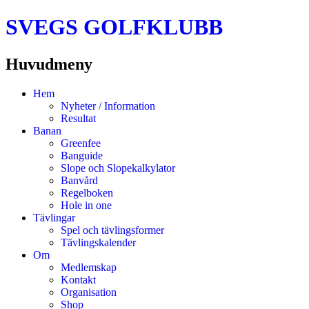
SVEGS GOLFKLUBB
Huvudmeny
Hoppa
Hem
till
Nyheter / Information
innehåll
Resultat
Banan
Greenfee
Banguide
Slope och Slopekalkylator
Banvård
Regelboken
Hole in one
Tävlingar
Spel och tävlingsformer
Tävlingskalender
Om
Medlemskap
Kontakt
Organisation
Shop