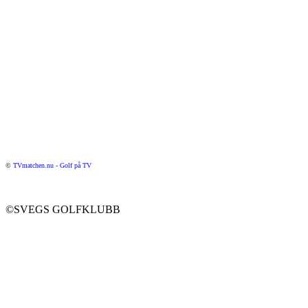
©
TVmatchen.nu - Golf på TV
©SVEGS GOLFKLUBB