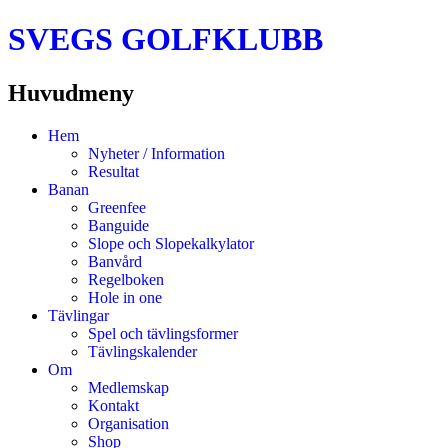
SVEGS GOLFKLUBB
Huvudmeny
Hoppa
Hem
till
Nyheter / Information
innehåll
Resultat
Banan
Greenfee
Banguide
Slope och Slopekalkylator
Banvård
Regelboken
Hole in one
Tävlingar
Spel och tävlingsformer
Tävlingskalender
Om
Medlemskap
Kontakt
Organisation
Shop