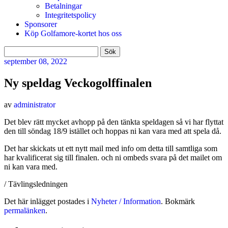
Betalningar
Integritetspolicy
Sponsorer
Köp Golfamore-kortet hos oss
Sök
efter:
september
08, 2022
Ny speldag Veckogolffinalen
av
administrator
Det blev rätt mycket avhopp på den tänkta speldagen så vi har flyttat
den till söndag 18/9 istället och hoppas ni kan vara med att spela då.
Det har skickats ut ett nytt mail med info om detta till samtliga som
har kvalificerat sig till finalen. och ni ombeds svara på det mailet om
ni kan vara med.
/ Tävlingsledningen
Det här inlägget postades i
Nyheter / Information
. Bokmärk
permalänken
.