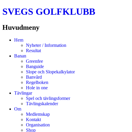
SVEGS GOLFKLUBB
Huvudmeny
Hoppa
Hem
till
Nyheter / Information
innehåll
Resultat
Banan
Greenfee
Banguide
Slope och Slopekalkylator
Banvård
Regelboken
Hole in one
Tävlingar
Spel och tävlingsformer
Tävlingskalender
Om
Medlemskap
Kontakt
Organisation
Shop