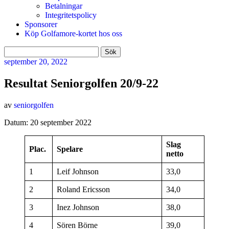
Betalningar
Integritetspolicy
Sponsorer
Köp Golfamore-kortet hos oss
Sök
efter:
september
20, 2022
Resultat Seniorgolfen 20/9-22
av
seniorgolfen
Datum: 20 september 2022
Slag
Plac.
Spelare
netto
1
Leif Johnson
33,0
2
Roland Ericsson
34,0
3
Inez Johnson
38,0
4
Sören Börne
39,0