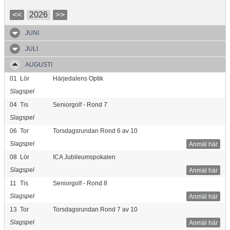
<<
2026
>>
JUNI
JULI
AUGUSTI
01
Lör
Härjedalens Optik
Slagspel
04
Tis
Seniorgolf - Rond 7
Slagspel
06
Tor
Torsdagsrundan Rond 6 av 10
Slagspel
Anmäl här
08
Lör
ICA Jubileumspokalen
Slagspel
Anmäl här
11
Tis
Seniorgolf - Rond 8
Slagspel
Anmäl här
13
Tor
Torsdagsrundan Rond 7 av 10
Slagspel
Anmäl här