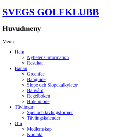
SVEGS GOLFKLUBB
Huvudmeny
Hoppa
Menu
till
Hem
innehåll
Nyheter / Information
Resultat
Banan
Greenfee
Banguide
Slope och Slopekalkylator
Banvård
Regelboken
Hole in one
Tävlingar
Spel och tävlingsformer
Tävlingskalender
Om
Medlemskap
Kontakt