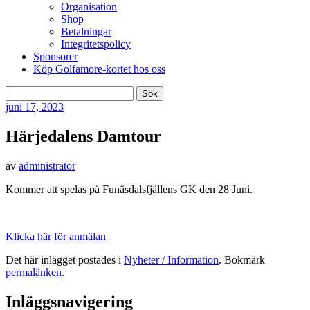
Organisation
Shop
Betalningar
Integritetspolicy
Sponsorer
Köp Golfamore-kortet hos oss
Sök
efter:
juni
17, 2023
Härjedalens Damtour
av
administrator
Kommer att spelas på Funäsdalsfjällens GK den 28 Juni.
Klicka här för anmälan
Det här inlägget postades i
Nyheter / Information
. Bokmärk
permalänken
.
Inläggsnavigering