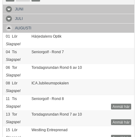
JUNI
JULI
AUGUSTI
01
Lör
Härjedalens Optik
Slagspel
04
Tis
Seniorgolf - Rond 7
Slagspel
06
Tor
Torsdagsrundan Rond 6 av 10
Slagspel
08
Lör
ICA Jubileumspokalen
Slagspel
11
Tis
Seniorgolf - Rond 8
Slagspel
Anmäl här
13
Tor
Torsdagsrundan Rond 7 av 10
Slagspel
Anmäl här
15
Lör
Westling Entreprenad