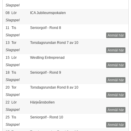
Slagspel
08
Lör
ICA Jubileumspokalen
Slagspel
11
Tis
Seniorgolf - Rond 8
Slagspel
Anmäl här
13
Tor
Torsdagsrundan Rond 7 av 10
Slagspel
Anmäl här
15
Lör
Westling Entreprenad
Slagspel
Anmäl här
18
Tis
Seniorgolf - Rond 9
Slagspel
Anmäl här
20
Tor
Torsdagsrundan Rond 8 av 10
Slagspel
Anmäl här
22
Lör
Härjeånsbollen
Slagspel
Anmäl här
25
Tis
Seniorgolf - Rond 10
Slagspel
Anmäl här