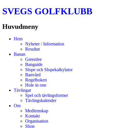
SVEGS GOLFKLUBB
Huvudmeny
Hoppa
Hem
till
Nyheter / Information
innehåll
Resultat
Banan
Greenfee
Banguide
Slope och Slopekalkylator
Banvård
Regelboken
Hole in one
Tävlingar
Spel och tävlingsformer
Tävlingskalender
Om
Medlemskap
Kontakt
Organisation
Shop