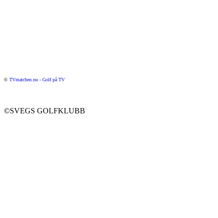
©
TVmatchen.nu - Golf på TV
©SVEGS GOLFKLUBB