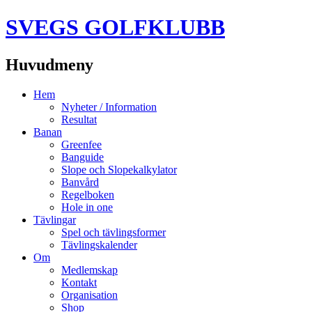
SVEGS GOLFKLUBB
Huvudmeny
Hoppa
Hem
till
Nyheter / Information
innehåll
Resultat
Banan
Greenfee
Banguide
Slope och Slopekalkylator
Banvård
Regelboken
Hole in one
Tävlingar
Spel och tävlingsformer
Tävlingskalender
Om
Medlemskap
Kontakt
Organisation
Shop