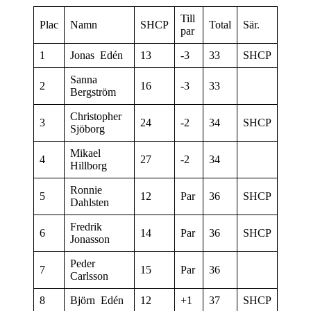
Till
Plac
Namn
SHCP
Total
Sär.
par
1
Jonas Edén
13
-3
33
SHCP
Sanna
2
16
-3
33
Bergström
Christopher
3
24
-2
34
SHCP
Sjöborg
Mikael
4
27
-2
34
Hillborg
Ronnie
5
12
Par
36
SHCP
Dahlsten
Fredrik
6
14
Par
36
SHCP
Jonasson
Peder
7
15
Par
36
Carlsson
8
Björn Edén
12
+1
37
SHCP