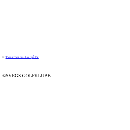
©
TVmatchen.nu - Golf på TV
©SVEGS GOLFKLUBB