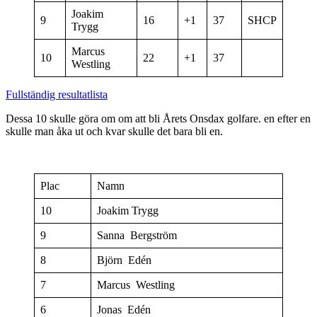
Joakim
9
16
+1
37
SHCP
Trygg
Marcus
10
22
+1
37
Westling
Fullständig resultatlista
Dessa 10 skulle göra om om att bli Årets Onsdax golfare. en efter en
skulle man åka ut och kvar skulle det bara bli en.
Plac
Namn
10
Joakim Trygg
9
Sanna Bergström
8
Björn Edén
7
Marcus Westling
6
Jonas Edén