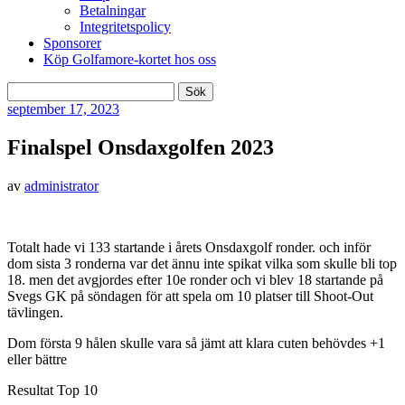
Betalningar
Integritetspolicy
Sponsorer
Köp Golfamore-kortet hos oss
Sök
efter:
september
17, 2023
Finalspel Onsdaxgolfen 2023
av
administrator
Totalt hade vi 133 startande i årets Onsdaxgolf ronder. och inför
dom sista 3 ronderna var det ännu inte spikat vilka som skulle bli top
18. men det avgjordes efter 10e ronder och vi blev 18 startande på
Svegs GK på söndagen för att spela om 10 platser till Shoot-Out
tävlingen.
Dom första 9 hålen skulle vara så jämt att klara cuten behövdes +1
eller bättre
Resultat Top 10