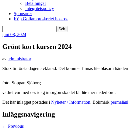
Betalningar
Integritetspolicy
Sponsorer
Köp Golfamore-kortet hos oss
Sök
efter:
juni
08, 2024
Grönt kort kursen 2024
av
administrator
Strax är första dagen avklarad. Det kommer finnas lite blåsor i händer
foto: Soppan Sjöborg
vädret var med oss idag imorgon ska det bli lite mer nederbörd.
Det här inlägget postades i
Nyheter / Information
. Bokmärk
permalän
Inläggsnavigering
←
Previous