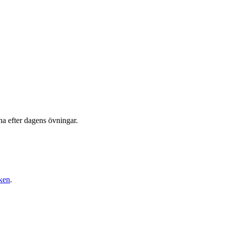
na efter dagens övningar.
ken
.