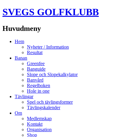
SVEGS GOLFKLUBB
Huvudmeny
Hoppa
Hem
till
Nyheter / Information
innehåll
Resultat
Banan
Greenfee
Banguide
Slope och Slopekalkylator
Banvård
Regelboken
Hole in one
Tävlingar
Spel och tävlingsformer
Tävlingskalender
Om
Medlemskap
Kontakt
Organisation
Shop