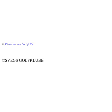
©
TVmatchen.nu - Golf på TV
©SVEGS GOLFKLUBB