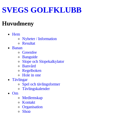
SVEGS GOLFKLUBB
Huvudmeny
Hoppa
Hem
till
Nyheter / Information
innehåll
Resultat
Banan
Greenfee
Banguide
Slope och Slopekalkylator
Banvård
Regelboken
Hole in one
Tävlingar
Spel och tävlingsformer
Tävlingskalender
Om
Medlemskap
Kontakt
Organisation
Shop