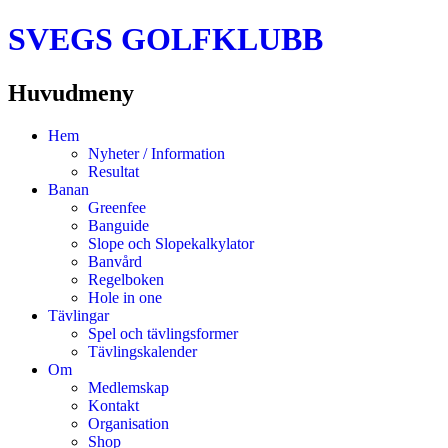
SVEGS GOLFKLUBB
Huvudmeny
Hoppa
Hem
till
Nyheter / Information
innehåll
Resultat
Banan
Greenfee
Banguide
Slope och Slopekalkylator
Banvård
Regelboken
Hole in one
Tävlingar
Spel och tävlingsformer
Tävlingskalender
Om
Medlemskap
Kontakt
Organisation
Shop