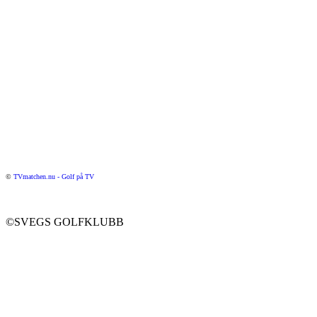
©
TVmatchen.nu - Golf på TV
©SVEGS GOLFKLUBB