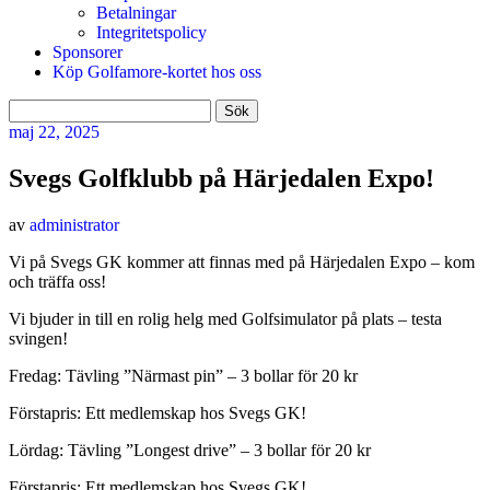
Betalningar
Integritetspolicy
Sponsorer
Köp Golfamore-kortet hos oss
Sök
efter:
maj
22, 2025
Svegs Golfklubb på Härjedalen Expo!
av
administrator
Vi på Svegs GK kommer att finnas med på Härjedalen Expo – kom
och träffa oss!
Vi bjuder in till en rolig helg med Golfsimulator på plats – testa
svingen!
Fredag: Tävling ”Närmast pin” – 3 bollar för 20 kr
Förstapris: Ett medlemskap hos Svegs GK!
Lördag: Tävling ”Longest drive” – 3 bollar för 20 kr
Förstapris: Ett medlemskap hos Svegs GK!