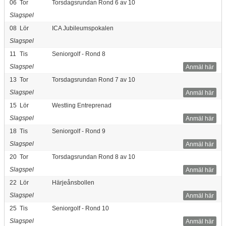
06
Tor
Torsdagsrundan Rond 6 av 10
Slagspel
08
Lör
ICA Jubileumspokalen
Slagspel
11
Tis
Seniorgolf - Rond 8
Slagspel
Anmäl här
13
Tor
Torsdagsrundan Rond 7 av 10
Slagspel
Anmäl här
15
Lör
Westling Entreprenad
Slagspel
Anmäl här
18
Tis
Seniorgolf - Rond 9
Slagspel
Anmäl här
20
Tor
Torsdagsrundan Rond 8 av 10
Slagspel
Anmäl här
22
Lör
Härjeånsbollen
Slagspel
Anmäl här
25
Tis
Seniorgolf - Rond 10
Slagspel
Anmäl här