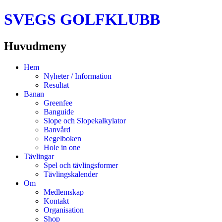
SVEGS GOLFKLUBB
Huvudmeny
Hoppa
Hem
till
Nyheter / Information
innehåll
Resultat
Banan
Greenfee
Banguide
Slope och Slopekalkylator
Banvård
Regelboken
Hole in one
Tävlingar
Spel och tävlingsformer
Tävlingskalender
Om
Medlemskap
Kontakt
Organisation
Shop