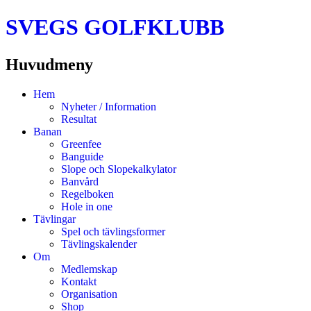
SVEGS GOLFKLUBB
Huvudmeny
Hoppa
Hem
till
Nyheter / Information
innehåll
Resultat
Banan
Greenfee
Banguide
Slope och Slopekalkylator
Banvård
Regelboken
Hole in one
Tävlingar
Spel och tävlingsformer
Tävlingskalender
Om
Medlemskap
Kontakt
Organisation
Shop