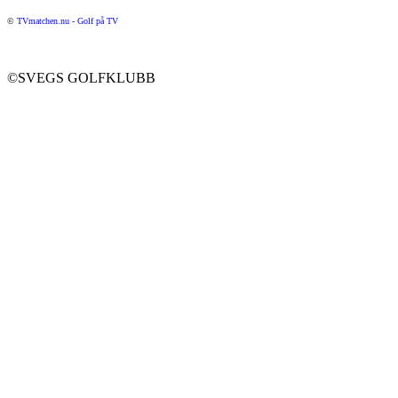
©
TVmatchen.nu - Golf på TV
©SVEGS GOLFKLUBB