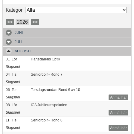
Kategori
<<
2026
>>
JUNI
JULI
AUGUSTI
01
Lör
Härjedalens Optik
Slagspel
04
Tis
Seniorgolf - Rond 7
Slagspel
06
Tor
Torsdagsrundan Rond 6 av 10
Slagspel
Anmäl här
08
Lör
ICA Jubileumspokalen
Slagspel
Anmäl här
11
Tis
Seniorgolf - Rond 8
Slagspel
Anmäl här