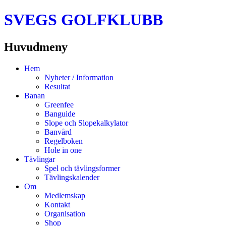
SVEGS GOLFKLUBB
Huvudmeny
Hoppa
Hem
till
Nyheter / Information
innehåll
Resultat
Banan
Greenfee
Banguide
Slope och Slopekalkylator
Banvård
Regelboken
Hole in one
Tävlingar
Spel och tävlingsformer
Tävlingskalender
Om
Medlemskap
Kontakt
Organisation
Shop