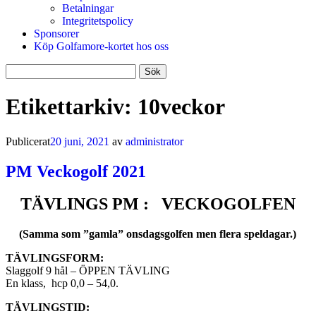
Betalningar
Integritetspolicy
Sponsorer
Köp Golfamore-kortet hos oss
Sök
efter:
Etikettarkiv:
10veckor
Publicerat
20 juni, 2021
av
administrator
PM Veckogolf 2021
TÄVLINGS PM : VECKOGOLFEN
(Samma som ”gamla” onsdagsgolfen men flera speldagar.)
TÄVLINGSFORM:
Slaggolf 9 hål – ÖPPEN TÄVLING
En klass, hcp 0,0 – 54,0.
TÄVLINGSTID: