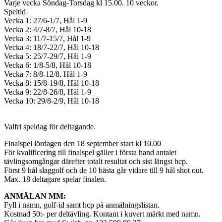
Varje vecka Söndag-Torsdag kl 15.00. 10 veckor.
Speltid
Vecka 1: 27/6-1/7, Hål 1-9
Vecka 2: 4/7-8/7, Hål 10-18
Vecka 3: 11/7-15/7, Hål 1-9
Vecka 4: 18/7-22/7, Hål 10-18
Vecka 5: 25/7-29/7, Hål 1-9
Vecka 6: 1/8-5/8, Hål 10-18
Vecka 7: 8/8-12/8, Hål 1-9
Vecka 8: 15/8-19/8, Hål 10-18
Vecka 9: 22/8-26/8, Hål 1-9
Vecka 10: 29/8-2/9, Hål 10-18
Valfri speldag för deltagande.
Finalspel lördagen den 18 september start kl 10.00
För kvalificering till finalspel gäller i första hand antalet
tävlingsomgångar därefter totalt resultat och sist längst hcp.
Först 9 hål slaggolf och de 10 bästa går vidare till 9 hål shot out.
Max. 18 deltagare spelar finalen.
ANMÄLAN MM:
Fyll i namn, golf-id samt hcp på anmälningslistan.
Kostnad 50:- per deltävling. Kontant i kuvert märkt med namn.