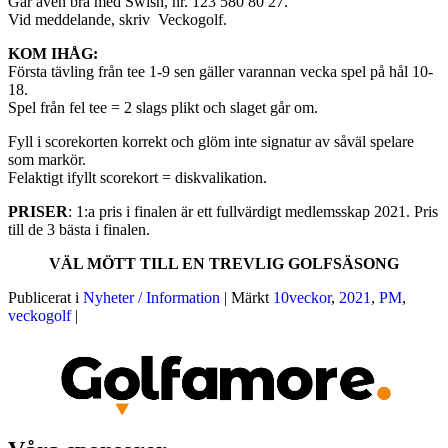
Går även bra med Swish, nr. 123 580 80 27.
Vid meddelande, skriv Veckogolf.
KOM IHÅG:
Första tävling från tee 1-9 sen gäller varannan vecka spel på hål 10-
18.
Spel från fel tee = 2 slags plikt och slaget går om.
Fyll i scorekorten korrekt och glöm inte signatur av såväl spelare
som markör.
Felaktigt ifyllt scorekort = diskvalikation.
PRISER
: 1:a pris i finalen är ett fullvärdigt medlemsskap 2021. Pris
till de 3 bästa i finalen.
VÄL MÖTT TILL EN TREVLIG GOLFSÄSONG
Publicerat i
Nyheter / Information
|
Märkt
10veckor
,
2021
,
PM
,
veckogolf
|