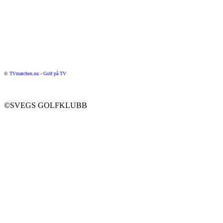
©
TVmatchen.nu - Golf på TV
©SVEGS GOLFKLUBB