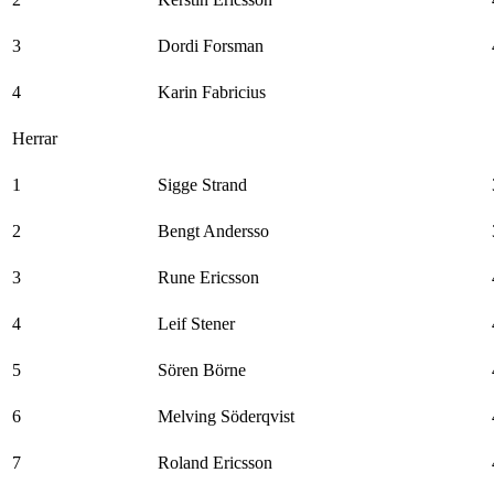
3
Dordi Forsman
4
Karin Fabricius
Herrar
1
Sigge Strand
2
Bengt Andersso
3
Rune Ericsson
4
Leif Stener
5
Sören Börne
6
Melving Söderqvist
7
Roland Ericsson