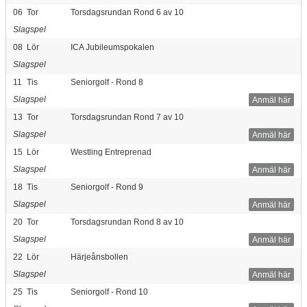
06
Tor
Torsdagsrundan Rond 6 av 10
Slagspel
08
Lör
ICA Jubileumspokalen
Slagspel
11
Tis
Seniorgolf - Rond 8
Slagspel
Anmäl här
13
Tor
Torsdagsrundan Rond 7 av 10
Slagspel
Anmäl här
15
Lör
Westling Entreprenad
Slagspel
Anmäl här
18
Tis
Seniorgolf - Rond 9
Slagspel
Anmäl här
20
Tor
Torsdagsrundan Rond 8 av 10
Slagspel
Anmäl här
22
Lör
Härjeånsbollen
Slagspel
Anmäl här
25
Tis
Seniorgolf - Rond 10