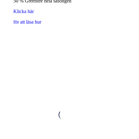
50 % Greenfee hela säsongen
Klicka här
för att läsa hur