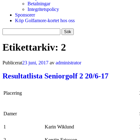
Betalningar
Integritetspolicy
Sponsorer
Köp Golfamore-kortet hos oss
Sök
efter:
Etikettarkiv:
2
Publicerat
23 juni, 2017
av
administrator
Resultatlista Seniorgolf 2 20/6-17
Placering
Damer
1
Karin Wiklund
2
Kerstin Ericsson