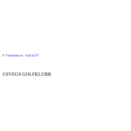
©
TVmatchen.nu - Golf på TV
©SVEGS GOLFKLUBB