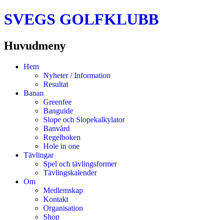
SVEGS GOLFKLUBB
Huvudmeny
Hoppa
Hem
till
Nyheter / Information
innehåll
Resultat
Banan
Greenfee
Banguide
Slope och Slopekalkylator
Banvård
Regelboken
Hole in one
Tävlingar
Spel och tävlingsformer
Tävlingskalender
Om
Medlemskap
Kontakt
Organisation
Shop