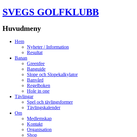
SVEGS GOLFKLUBB
Huvudmeny
Hoppa
Hem
till
Nyheter / Information
innehåll
Resultat
Banan
Greenfee
Banguide
Slope och Slopekalkylator
Banvård
Regelboken
Hole in one
Tävlingar
Spel och tävlingsformer
Tävlingskalender
Om
Medlemskap
Kontakt
Organisation
Shop