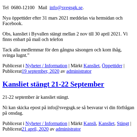
Tel 0680-12100 Mail
info@svegsgk.se
.
Nya öppettider efter 31 mars 2021 meddelas via hemsidan och
Facebook.
Obs, kansliet i Byvallen stängt mellan 2 nov till 30 april 2021. Vi
finns enbart på mail och telefon
Tack alla medlemmar för den gångna säsongen och kom ihåg,
svinga lugnt.”
Publicerat i
Nyheter / Information
|
Märkt
Kansliet
,
Öppettider
|
Publicerat
19 september, 2020
av
administrator
Kansliet stängt 21-22 September
21-22 september är kansliet stängt.
Ni kan skicka epost på info@svegsgk.se så besvarar vi din förfrågan
på onsdag.
Publicerat i
Nyheter / Information
|
Märkt
Kansli
,
Kansliet
,
Stängt
|
Publicerat
21 april, 2020
av
administrator