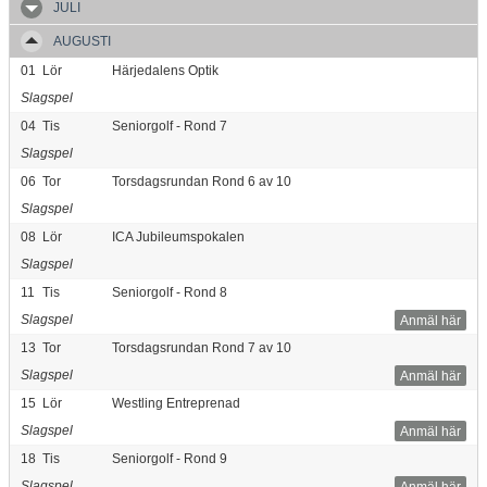
JULI
AUGUSTI
01
Lör
Härjedalens Optik
Slagspel
04
Tis
Seniorgolf - Rond 7
Slagspel
06
Tor
Torsdagsrundan Rond 6 av 10
Slagspel
08
Lör
ICA Jubileumspokalen
Slagspel
11
Tis
Seniorgolf - Rond 8
Slagspel
Anmäl här
13
Tor
Torsdagsrundan Rond 7 av 10
Slagspel
Anmäl här
15
Lör
Westling Entreprenad
Slagspel
Anmäl här
18
Tis
Seniorgolf - Rond 9
Slagspel
Anmäl här