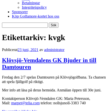
Betalningar
Integritetspolicy
Sponsorer
Köp Golfamore-kortet hos oss
Sök
efter:
Etikettarkiv:
kvgk
Publicerat
23 juni, 2021
av
administrator
Klövsjö-Vemdalens GK Bjuder in till
Damtouren
Fredag den 2/7 spelas Damtouren på Klövsjögolfbana. Ta chansen
att spela fjällgolf på riktigt.
Mer info att läsa på deras hemsida. Anmälan öppen till 30e juni.
Kontaktperson Klövsjö-Vemdalen GK: Maria Petersson,
Mail:
marpet@telia.com
telefon: nollsjunoll-3383 740