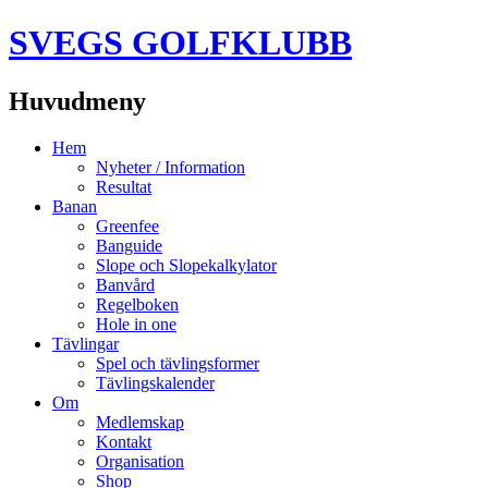
SVEGS GOLFKLUBB
Huvudmeny
Hoppa
Hem
till
Nyheter / Information
innehåll
Resultat
Banan
Greenfee
Banguide
Slope och Slopekalkylator
Banvård
Regelboken
Hole in one
Tävlingar
Spel och tävlingsformer
Tävlingskalender
Om
Medlemskap
Kontakt
Organisation
Shop