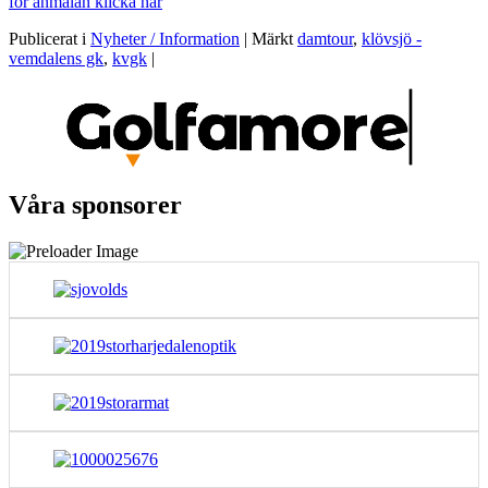
för anmälan klicka här
Publicerat i
Nyheter / Information
|
Märkt
damtour
,
klövsjö -
vemdalens gk
,
kvgk
|
Våra sponsorer