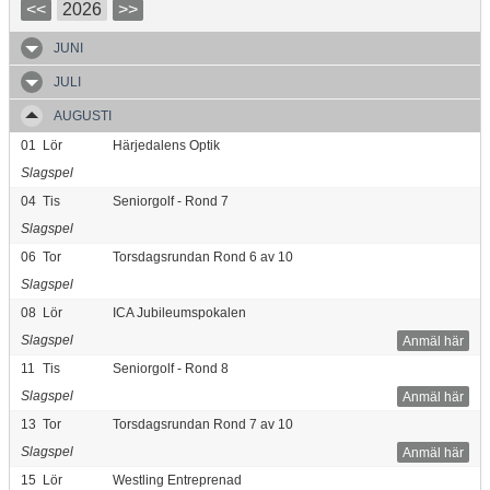
<<
2026
>>
JUNI
JULI
AUGUSTI
01
Lör
Härjedalens Optik
Slagspel
04
Tis
Seniorgolf - Rond 7
Slagspel
06
Tor
Torsdagsrundan Rond 6 av 10
Slagspel
08
Lör
ICA Jubileumspokalen
Slagspel
Anmäl här
11
Tis
Seniorgolf - Rond 8
Slagspel
Anmäl här
13
Tor
Torsdagsrundan Rond 7 av 10
Slagspel
Anmäl här
15
Lör
Westling Entreprenad