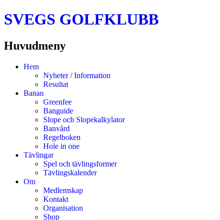
SVEGS GOLFKLUBB
Huvudmeny
Hoppa
Hem
till
Nyheter / Information
innehåll
Resultat
Banan
Greenfee
Banguide
Slope och Slopekalkylator
Banvård
Regelboken
Hole in one
Tävlingar
Spel och tävlingsformer
Tävlingskalender
Om
Medlemskap
Kontakt
Organisation
Shop