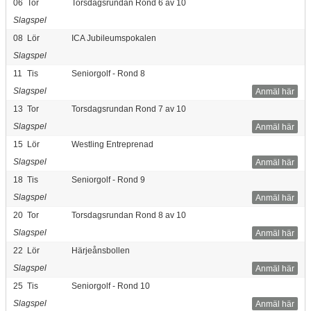
06
Tor
Torsdagsrundan Rond 6 av 10
Slagspel
08
Lör
ICA Jubileumspokalen
Slagspel
11
Tis
Seniorgolf - Rond 8
Slagspel
Anmäl här
13
Tor
Torsdagsrundan Rond 7 av 10
Slagspel
Anmäl här
15
Lör
Westling Entreprenad
Slagspel
Anmäl här
18
Tis
Seniorgolf - Rond 9
Slagspel
Anmäl här
20
Tor
Torsdagsrundan Rond 8 av 10
Slagspel
Anmäl här
22
Lör
Härjeånsbollen
Slagspel
Anmäl här
25
Tis
Seniorgolf - Rond 10
Slagspel
Anmäl här