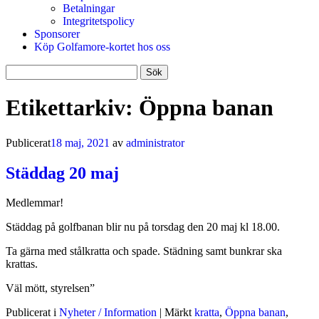
Betalningar
Integritetspolicy
Sponsorer
Köp Golfamore-kortet hos oss
Sök
efter:
Etikettarkiv:
Öppna banan
Publicerat
18 maj, 2021
av
administrator
Städdag 20 maj
Medlemmar!
Städdag på golfbanan blir nu på torsdag den 20 maj kl 18.00.
Ta gärna med stålkratta och spade. Städning samt bunkrar ska
krattas.
Väl mött, styrelsen”
Publicerat i
Nyheter / Information
|
Märkt
kratta
,
Öppna banan
,