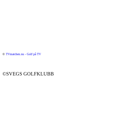
©
TVmatchen.nu - Golf på TV
©SVEGS GOLFKLUBB