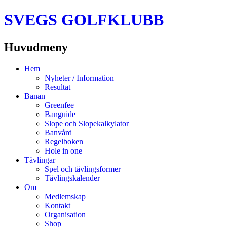
SVEGS GOLFKLUBB
Huvudmeny
Hoppa
Hem
till
Nyheter / Information
innehåll
Resultat
Banan
Greenfee
Banguide
Slope och Slopekalkylator
Banvård
Regelboken
Hole in one
Tävlingar
Spel och tävlingsformer
Tävlingskalender
Om
Medlemskap
Kontakt
Organisation
Shop