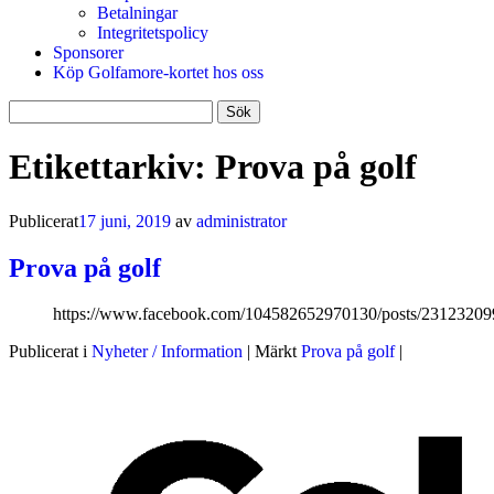
Betalningar
Integritetspolicy
Sponsorer
Köp Golfamore-kortet hos oss
Sök
efter:
Etikettarkiv:
Prova på golf
Publicerat
17 juni, 2019
av
administrator
Prova på golf
https://www.facebook.com/104582652970130/posts/2312320
Publicerat i
Nyheter / Information
|
Märkt
Prova på golf
|