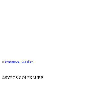
©
TVmatchen.nu - Golf på TV
©SVEGS GOLFKLUBB