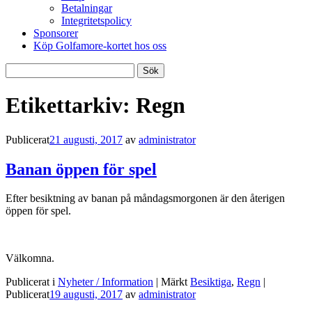
Betalningar
Integritetspolicy
Sponsorer
Köp Golfamore-kortet hos oss
Sök
efter:
Etikettarkiv:
Regn
Publicerat
21 augusti, 2017
av
administrator
Banan öppen för spel
Efter besiktning av banan på måndagsmorgonen är den återigen
öppen för spel.
Välkomna.
Publicerat i
Nyheter / Information
|
Märkt
Besiktiga
,
Regn
|
Publicerat
19 augusti, 2017
av
administrator