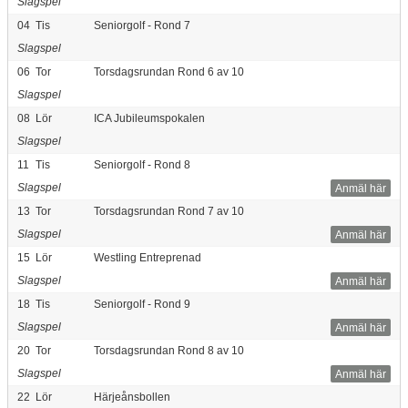
Slagspel
04
Tis
Seniorgolf - Rond 7
Slagspel
06
Tor
Torsdagsrundan Rond 6 av 10
Slagspel
08
Lör
ICA Jubileumspokalen
Slagspel
11
Tis
Seniorgolf - Rond 8
Slagspel
Anmäl här
13
Tor
Torsdagsrundan Rond 7 av 10
Slagspel
Anmäl här
15
Lör
Westling Entreprenad
Slagspel
Anmäl här
18
Tis
Seniorgolf - Rond 9
Slagspel
Anmäl här
20
Tor
Torsdagsrundan Rond 8 av 10
Slagspel
Anmäl här
22
Lör
Härjeånsbollen