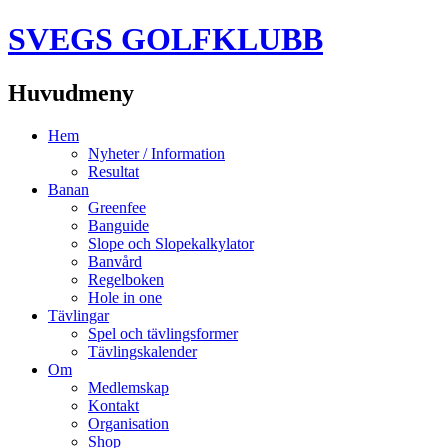
SVEGS GOLFKLUBB
Huvudmeny
Hoppa
Hem
till
Nyheter / Information
innehåll
Resultat
Banan
Greenfee
Banguide
Slope och Slopekalkylator
Banvård
Regelboken
Hole in one
Tävlingar
Spel och tävlingsformer
Tävlingskalender
Om
Medlemskap
Kontakt
Organisation
Shop