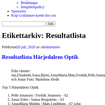
Betalningar
Integritetspolicy
Sponsorer
Köp Golfamore-kortet hos oss
Sök
efter:
Etikettarkiv:
Resultatlista
Publicerat
20 juli, 2020
av
administrator
Resultatlista Härjedalens Optik
Från vänster:
Jan,Elisabeth,Anna,Björn,AnnaMaria,Mats,Fredrik,Pelle,Sann
och Jonas Foto: Madelene Hedh
Top 5 Härjedalens Optik.
Pelle Jonasson / Fredrik Jonasson – 62
Jonas Edén / Sanna Bergström – 63
AnnaMaria Mohlin / Mats Lindblom – 67 schp