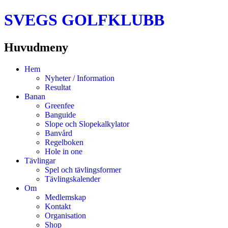
SVEGS GOLFKLUBB
Huvudmeny
Hoppa
Hem
till
Nyheter / Information
innehåll
Resultat
Banan
Greenfee
Banguide
Slope och Slopekalkylator
Banvård
Regelboken
Hole in one
Tävlingar
Spel och tävlingsformer
Tävlingskalender
Om
Medlemskap
Kontakt
Organisation
Shop