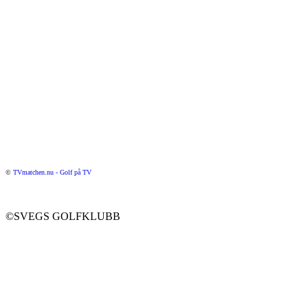
©
TVmatchen.nu - Golf på TV
©SVEGS GOLFKLUBB