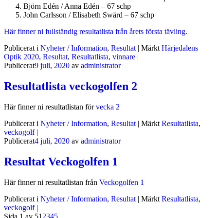
Björn Edén / Anna Edén – 67 schp
John Carlsson / Elisabeth Swärd – 67 schp
Här finner ni fullständig resultatlista från årets första tävling
.
Publicerat i
Nyheter / Information
,
Resultat
|
Märkt
Härjedalens
Optik 2020
,
Resultat
,
Resultatlista
,
vinnare
|
Publicerat
9 juli, 2020
av
administrator
Resultatlista veckogolfen 2
Här finner ni resultatlistan för
vecka 2
Publicerat i
Nyheter / Information
,
Resultat
|
Märkt
Resultatlista
,
veckogolf
|
Publicerat
4 juli, 2020
av
administrator
Resultat Veckogolfen 1
Här finner ni resultatlistan från
Veckogolfen 1
Publicerat i
Nyheter / Information
,
Resultat
|
Märkt
Resultatlista
,
veckogolf
|
Sida 1 av 5
1
2
3
4
5