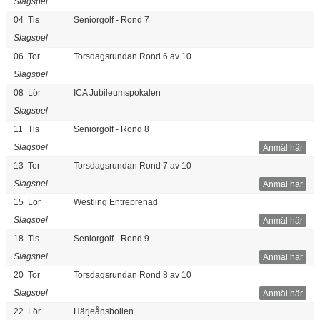
Slagspel
04
Tis
Seniorgolf - Rond 7
Slagspel
06
Tor
Torsdagsrundan Rond 6 av 10
Slagspel
08
Lör
ICA Jubileumspokalen
Slagspel
11
Tis
Seniorgolf - Rond 8
Slagspel
Anmäl här
13
Tor
Torsdagsrundan Rond 7 av 10
Slagspel
Anmäl här
15
Lör
Westling Entreprenad
Slagspel
Anmäl här
18
Tis
Seniorgolf - Rond 9
Slagspel
Anmäl här
20
Tor
Torsdagsrundan Rond 8 av 10
Slagspel
Anmäl här
22
Lör
Härjeånsbollen