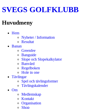
SVEGS GOLFKLUBB
Huvudmeny
Hoppa
Hem
till
Nyheter / Information
innehåll
Resultat
Banan
Greenfee
Banguide
Slope och Slopekalkylator
Banvård
Regelboken
Hole in one
Tävlingar
Spel och tävlingsformer
Tävlingskalender
Om
Medlemskap
Kontakt
Organisation
Shop