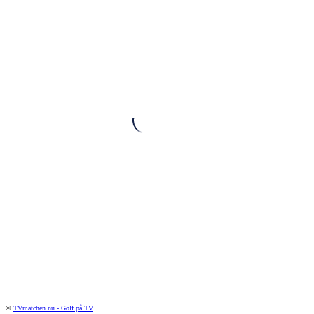
©
TVmatchen.nu - Golf på TV