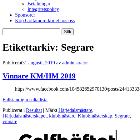
Betalningar
Integritetspolicy
Sponsorer
Köp Golfamore-kortet hos oss
Sök
efter:
Etikettarkiv:
Segrare
Publicerat
31 augusti, 2019
av
administrator
Vinnare KM/HM 2019
https://www.facebook.com/104582652970130/posts/2441333
Fullständig resultatlista
Publicerat i
Resultat
|
Märkt
Härjedalsmästare
,
Härjedalsmästerskapet
,
klubbmästare
,
Klubbmästerskap
,
Segrare
,
vinnare
|