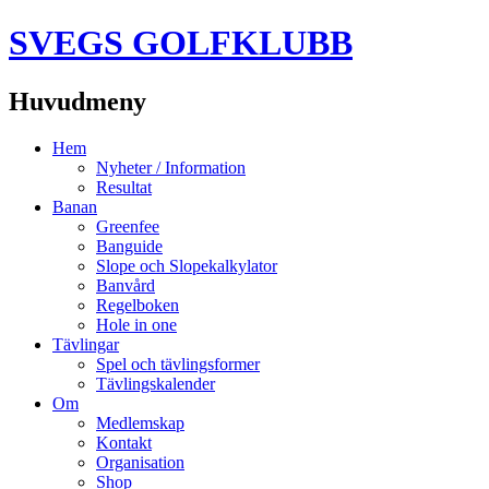
SVEGS GOLFKLUBB
Huvudmeny
Hoppa
Hem
till
Nyheter / Information
innehåll
Resultat
Banan
Greenfee
Banguide
Slope och Slopekalkylator
Banvård
Regelboken
Hole in one
Tävlingar
Spel och tävlingsformer
Tävlingskalender
Om
Medlemskap
Kontakt
Organisation
Shop